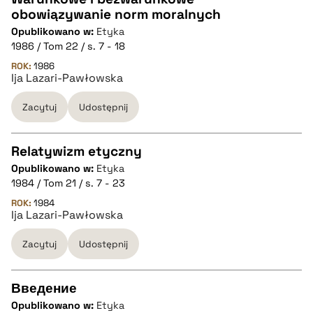
obowiązywanie norm moralnych
CZYSTY TEKST
Opublikowano w:
Etyka
1986 / Tom 22 / s. 7 - 18
pobierz cytat
ROK:
1986
Ija Lazari-Pawłowska
Zacytuj
Udostępnij
BIBTEX
pobierz cytat
Relatywizm etyczny
Opublikowano w:
Etyka
CZYSTY TEKST
1984 / Tom 21 / s. 7 - 23
ROK:
1984
Ija Lazari-Pawłowska
pobierz cytat
Zacytuj
Udostępnij
BIBTEX
Введение
pobierz cytat
Opublikowano w:
Etyka