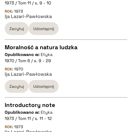
CZYSTY TEKST
1973 / Tom 11 / s. 9 - 10
ROK:
1973
Ija Lazari-Pawłowska
pobierz cytat
Zacytuj
Udostępnij
BIBTEX
Moralność a natura ludzka
pobierz cytat
Opublikowano w:
Etyka
CZYSTY TEKST
1970 / Tom 6 / s. 9 - 29
ROK:
1970
Ija Lazari-Pawłowska
pobierz cytat
Zacytuj
Udostępnij
BIBTEX
Introductory note
pobierz cytat
Opublikowano w:
Etyka
CZYSTY TEKST
1973 / Tom 11 / s. 11 - 12
ROK:
1973
Ija Lazari-Pawłowska