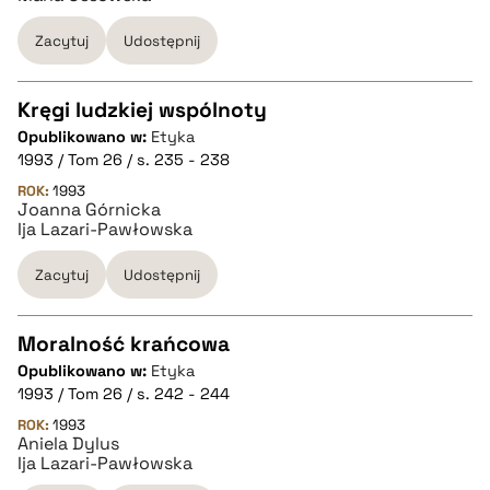
Zacytuj
Udostępnij
BIBTEX
Kręgi ludzkiej wspólnoty
pobierz cytat
Opublikowano w:
Etyka
CZYSTY TEKST
1993 / Tom 26 / s. 235 - 238
ROK:
1993
Joanna Górnicka
pobierz cytat
Ija Lazari-Pawłowska
Zacytuj
Udostępnij
BIBTEX
Moralność krańcowa
pobierz cytat
Opublikowano w:
Etyka
CZYSTY TEKST
1993 / Tom 26 / s. 242 - 244
ROK:
1993
Aniela Dylus
pobierz cytat
Ija Lazari-Pawłowska