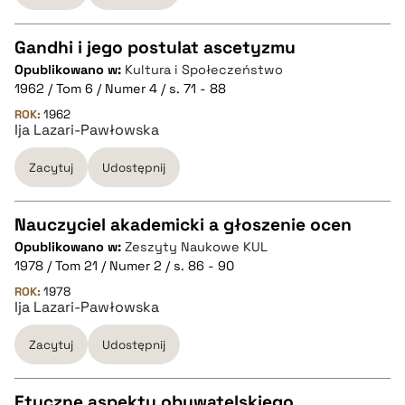
Gandhi i jego postulat ascetyzmu
pobierz cytat
Opublikowano w:
Kultura i Społeczeństwo
CZYSTY TEKST
1962 / Tom 6 / Numer 4 / s. 71 - 88
ROK:
1962
Ija Lazari-Pawłowska
pobierz cytat
Zacytuj
Udostępnij
BIBTEX
Nauczyciel akademicki a głoszenie ocen
pobierz cytat
Opublikowano w:
Zeszyty Naukowe KUL
CZYSTY TEKST
1978 / Tom 21 / Numer 2 / s. 86 - 90
ROK:
1978
Ija Lazari-Pawłowska
pobierz cytat
Zacytuj
Udostępnij
BIBTEX
Etyczne aspekty obywatelskiego