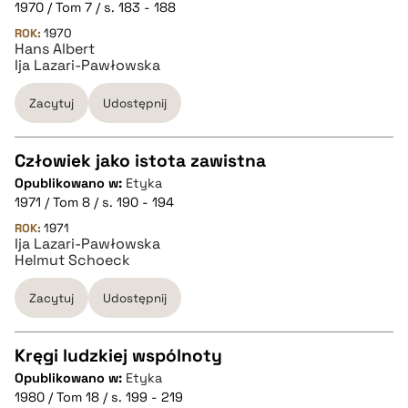
CZYSTY TEKST
1970 / Tom 7 / s. 183 - 188
ROK:
1970
Hans Albert
pobierz cytat
Ija Lazari-Pawłowska
Zacytuj
Udostępnij
BIBTEX
Człowiek jako istota zawistna
pobierz cytat
Opublikowano w:
Etyka
CZYSTY TEKST
1971 / Tom 8 / s. 190 - 194
ROK:
1971
Ija Lazari-Pawłowska
pobierz cytat
Helmut Schoeck
Zacytuj
Udostępnij
BIBTEX
Kręgi ludzkiej wspólnoty
pobierz cytat
Opublikowano w:
Etyka
CZYSTY TEKST
1980 / Tom 18 / s. 199 - 219