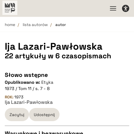
home
lista autorów
autor
Ija Lazari-Pawłowska
22 artykuły w 6 czasopismach
Słowo wstępne
Opublikowano w:
Etyka
1973 / Tom 11 / s. 7 - 8
ROK:
1973
Ija Lazari-Pawłowska
Zacytuj
Udostępnij
Warunkowe i bezwarunkowe