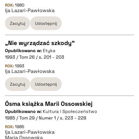
ROK:
1980
Ija Lazari-Pawłowska
pobierz cytat
Zacytuj
Udostępnij
BIBTEX
„Nie wyrządzać szkody”
pobierz cytat
Opublikowano w:
Etyka
CZYSTY TEKST
1993 / Tom 26 / s. 201 - 203
ROK:
1993
Ija Lazari-Pawłowska
pobierz cytat
Zacytuj
Udostępnij
BIBTEX
Ósma książka Marii Ossowskiej
pobierz cytat
Opublikowano w:
Kultura i Społeczeństwo
CZYSTY TEKST
1985 / Tom 29 / Numer 1 / s. 223 - 228
ROK:
1985
Ija Lazari-Pawłowska
pobierz cytat
Maria Ossowska