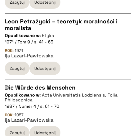
Zacytuj
Udostępnij
BIBTEX
Leon Petrażycki – teoretyk moralności i
pobierz cytat
moralista
CZYSTY TEKST
Opublikowano w:
Etyka
1971 / Tom 9 / s. 41 - 63
pobierz cytat
ROK:
1971
Ija Lazari-Pawłowska
Zacytuj
Udostępnij
BIBTEX
pobierz cytat
Die Würde des Menschen
Opublikowano w:
Acta Universitatis Lodziensis. Folia
CZYSTY TEKST
Philosophica
1987 / Numer 4 / s. 61 - 70
ROK:
1987
pobierz cytat
Ija Lazari-Pawłowska
Zacytuj
Udostępnij
BIBTEX