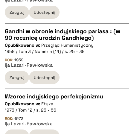
pobierz cytat
Zacytuj
Udostępnij
BIBTEX
Gandhi w obronie indyjskiego pariasa : (w
pobierz cytat
90 rocznicę urodzin Gandhiego)
CZYSTY TEKST
Opublikowano w:
Przegląd Humanistyczny
1959 / Tom 3 / Numer 5 (14) / s. 25 - 39
pobierz cytat
ROK:
1959
Ija Lazari-Pawłowska
Zacytuj
Udostępnij
BIBTEX
pobierz cytat
Wzorce indyjskiego perfekcjonizmu
Opublikowano w:
Etyka
CZYSTY TEKST
1973 / Tom 12 / s. 25 - 56
ROK:
1973
Ija Lazari-Pawłowska
pobierz cytat