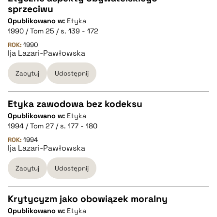
pobierz cytat
sprzeciwu
CZYSTY TEKST
Opublikowano w:
Etyka
1990 / Tom 25 / s. 139 - 172
pobierz cytat
ROK:
1990
Ija Lazari-Pawłowska
Zacytuj
Udostępnij
BIBTEX
pobierz cytat
Etyka zawodowa bez kodeksu
Opublikowano w:
Etyka
CZYSTY TEKST
1994 / Tom 27 / s. 177 - 180
ROK:
1994
Ija Lazari-Pawłowska
pobierz cytat
Zacytuj
Udostępnij
BIBTEX
Krytycyzm jako obowiązek moralny
pobierz cytat
Opublikowano w:
Etyka