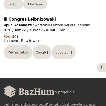
Zacytuj
Udostępnij
BIBTEX
III Kongres Leibnizowski
pobierz cytat
Opublikowano w:
Kwartalnik Historii Nauki i Techniki
CZYSTY TEKST
1978 / Tom 23 / Numer 2 / s. 549 - 551
ROK:
1978
Ija Lazari-Pawłowska
pobierz cytat
Pełny tekst
Zacytuj
Udostępnij
BIBTEX
pobierz cytat
CZYSTY TEKST
o projekcie
pobierz cytat
deklaracja dostępności
Kontakt
bazhum@muzhp.pl