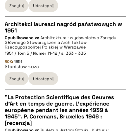
Zacytuj
Udostępnij
Architekci laureaci nagród państwowych w
1951
CZYSTY TEKST
Opublikowano w:
Architektura : wydawnictwo Zarządu
Głównego Stowarzyszenia Architektów
Rzeczypospolitej Polskiej w Warszawie
pobierz cytat
1951 / Tom 5 / Numer 11-12 / s. 333 - 335
ROK:
1951
Stanisław Łoza
BIBTEX
Zacytuj
Udostępnij
pobierz cytat
"La Protection Scientifique des Oeuvres
d'Art en temps de guerre. L'expérience
CZYSTY TEKST
européene pendant les années 1939 à
1945", P. Coremans, Bruxelles 1946 :
[recenzja]
pobierz cytat
Opublikowano w:
Biuletyn Historji Sztuki i Kultury :