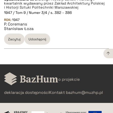
kwartalnik wydawany przez Zakład Architektury Polskiej
i Historji Sztuki Politechniki Warszawskiej
BIBTEX
1947 / Tom 9 / Numer 3/4 / s. 382 - 386
ROK:
1947
P. Coremans
pobierz cytat
Stanisław Łoza
Zacytuj
Udostępnij
CZYSTY TEKST
o projekcie
pobierz cytat
deklaracja dostępności
Kontakt
bazhum@muzhp.pl
BIBTEX
pobierz cytat