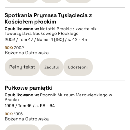
Spotkania Prymasa Tysiąclecia z
Kościołem płockim
CZYSTY TEKST
Opublikowano w:
Notatki Płockie : kwartalnik
Towarzystwa Naukowego Płockiego
2002 / Tom 47 / Numer 1 (190) / s. 42 - 45
pobierz cytat
ROK:
2002
Bożenna Ostrowska
BIBTEX
Pełny tekst
Zacytuj
Udostępnij
pobierz cytat
Pułkowe pamiątki
Opublikowano w:
Rocznik Muzeum Mazowieckiego w
CZYSTY TEKST
Płocku
1996 / Tom 16 / s. 58 - 64
ROK:
1996
pobierz cytat
Bożenna Ostrowska