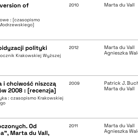
version of
Marta du Vall
2010
owe : [czasopismo
 Modrzewskiego]
idyzacji polityki
Marta du Vall
2012
Agnieszka Wa
rocznik Krakowskiej Wyższej
a i chciwość niszczą
Patrick J. Bu
2009
Marta du Vall
w 2008 : [recenzja]
tyka : czasopismo Krakowskiej
ego
oczonych. Od
Marta du Vall
2011
Agnieszka Wa
", Marta du Vall,