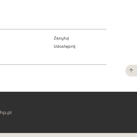
pobierz cytat
pobierz cytat
Zacytuj
Udostępnij
pobierz cytat
pobierz cytat
pobierz cytat
pobierz cytat
p.pl
pobierz cytat