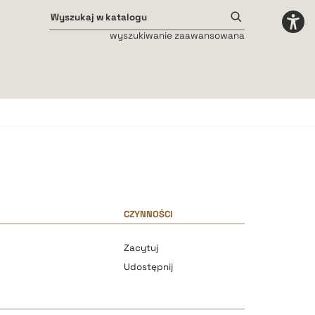
wyszukiwanie zaawansowana
Odstępy międzyliterowe
małe
średnie
duże
CZYNNOŚCI
k
Zacytuj
Udostępnij