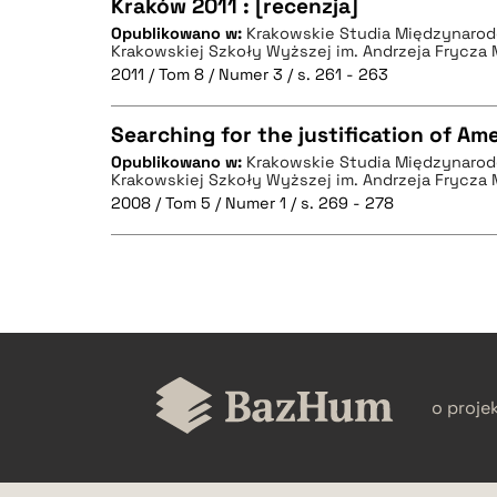
Kraków 2011 : [recenzja]
CZYSTY TEKST
Opublikowano w:
Krakowskie Studia Międzynarod
Krakowskiej Szkoły Wyższej im. Andrzeja Frycza
2011 / Tom 8 / Numer 3 / s. 261 - 263
Searching for the justification of Am
BIBTEX
Opublikowano w:
Krakowskie Studia Międzynarod
Krakowskiej Szkoły Wyższej im. Andrzeja Frycza
CZYSTY TEKST
2008 / Tom 5 / Numer 1 / s. 269 - 278
BIBTEX
CZYSTY TEKST
o proje
BIBTEX