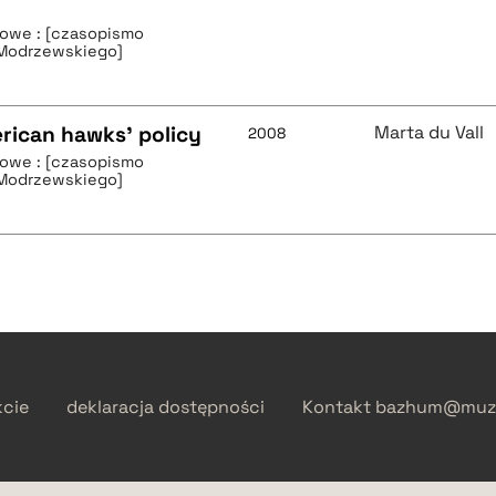
owe : [czasopismo
 Modrzewskiego]
erican hawks' policy
Marta du Vall
2008
owe : [czasopismo
 Modrzewskiego]
kcie
deklaracja dostępności
Kontakt
bazhum@muzh