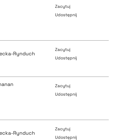
Zacytuj
Udostępnij
pobierz cytat
Zacytuj
lecka-Rynduch
Udostępnij
pobierz cytat
pobierz cytat
chanan
Zacytuj
Udostępnij
pobierz cytat
pobierz cytat
Zacytuj
lecka-Rynduch
Udostępnij