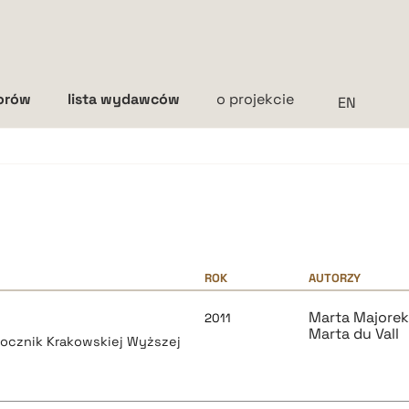
torów
lista wydawców
o projekcie
Interlinia
mała
średnia
duża
ROK
AUTORZY
Marta Majore
2011
Marta du Vall
rocznik Krakowskiej Wyższej