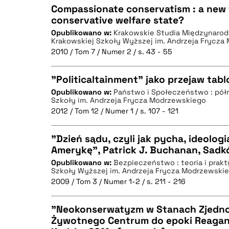
Compassionate conservatism : a new 
conservative welfare state?
Opublikowano w:
Krakowskie Studia Międzynarod
CZYSTY TEKST
Krakowskiej Szkoły Wyższej im. Andrzeja Frycza
2010 / Tom 7 / Numer 2 / s. 43 - 55
"Politicaltainment" jako przejaw tablo
BIBTEX
Opublikowano w:
Państwo i Społeczeństwo : pół
Szkoły im. Andrzeja Frycza Modrzewskiego
CZYSTY TEKST
2012 / Tom 12 / Numer 1 / s. 107 - 121
"Dzień sądu, czyli jak pycha, ideologi
Amerykę", Patrick J. Buchanan, Sadkó
BIBTEX
Opublikowano w:
Bezpieczeństwo : teoria i prak
CZYSTY TEKST
Szkoły Wyższej im. Andrzeja Frycza Modrzewski
2009 / Tom 3 / Numer 1-2 / s. 211 - 216
"Neokonserwatyzm w Stanach Zjedn
Żywotnego Centrum do epoki Reagana
BIBTEX