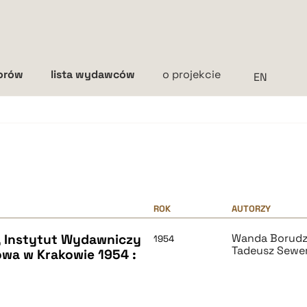
torów
lista wydawców
o projekcie
Interlinia
mała
średnia
duża
ROK
AUTORZY
 Instytut Wydawniczy
Wanda Borud
1954
Tadeusz Sewe
owa w Krakowie 1954 :