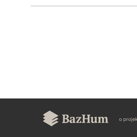
CZYSTY TEKST
BIBTEX
o proje