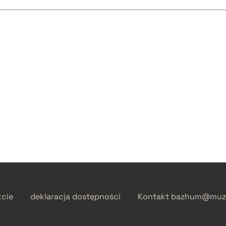
kcie
deklaracja dostępności
Kontakt
bazhum@muzh