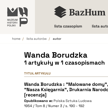
lista czasopism
lista au
home
lista autorów
autor
Wielkość liter
Wanda Borudzka
1 artykuły w 1 czasopismach
TYTUŁ ARTYKUŁU
Wanda Borudzka : "Malowane domy",
"Nasza Księgarnia", Drukarnia Narod
[recenzja]
Opublikowano w:
Polska Sztuka Ludowa
1954 / Tom 8 / Numer 3 / s. 190 - 192