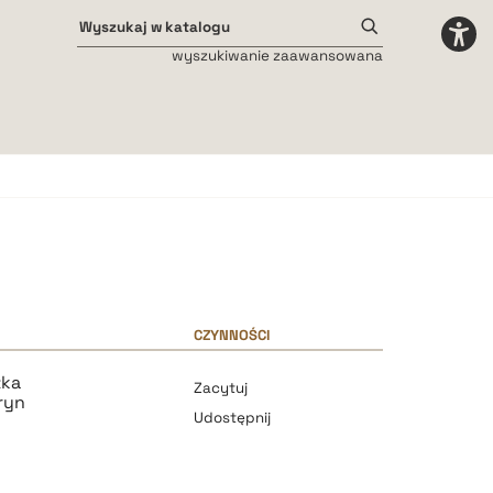
wyszukiwanie zaawansowana
Odstępy międzyliterowe
małe
średnie
duże
CZYNNOŚCI
zka
Zacytuj
ryn
Udostępnij