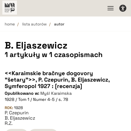
home
lista autorów
autor
B. Eljaszewicz
1 artykuły w 1 czasopismach
<<Karaimskie bračnye dogovory
"šetary">>, P. Czepurin, B. Eljaszewicz,
Symferopol 1927 : [recenzja]
Opublikowano w:
Myśl Karaimska
1928 / Tom 1 / Numer 4-5 / s. 78
ROK:
1928
P. Czepurin
B. Eljaszewicz
R.Z.