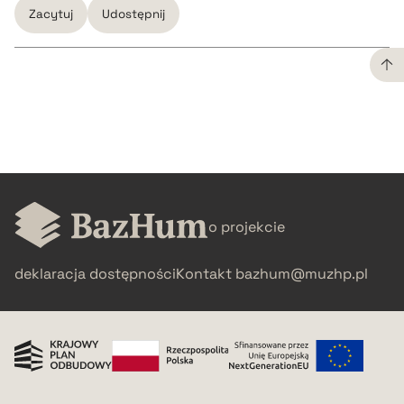
Zacytuj
Udostępnij
CZYSTY TEKST
pobierz cytat
BIBTEX
o projekcie
pobierz cytat
deklaracja dostępności
Kontakt
bazhum@muzhp.pl