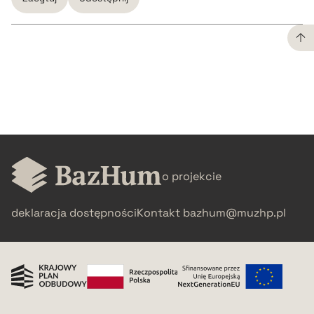
CZYSTY TEKST
pobierz cytat
BIBTEX
o projekcie
pobierz cytat
deklaracja dostępności
Kontakt
bazhum@muzhp.pl