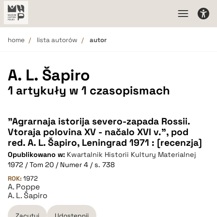
home
lista autorów
autor
A. L. Šapiro
1 artykuły w 1 czasopismach
"Agrarnaja istorija severo-zapada Rossii.
Vtoraja polovina XV - načalo XVI v.", pod
red. A. L. Šapiro, Leningrad 1971 : [recenzja]
Opublikowano w:
Kwartalnik Historii Kultury Materialnej
1972 / Tom 20 / Numer 4 / s. 738
ROK:
1972
A. Poppe
A. L. Šapiro
Zacytuj
Udostępnij