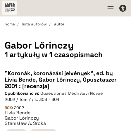
home
lista autorów
autor
Gabor Lőrinczy
1 artykuły w 1 czasopismach
"Koronák, koronázási jelvények", ed. by
Livia Bende, Gabor Lőrinczy, Ópusztaszer
2001 : [recenzja]
Opublikowano w:
Quaestiones Medii Aevi Novae
2002 / Tom 7 / s. 303 - 304
ROK:
2002
Livia Bende
Gabor Lőrinczy
Stanisław A. Sroka