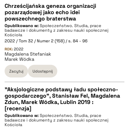
Chrześcijańska geneza organizacji
pozarządowej jako echo idei
CZYSTY TEKST
powszechnego braterstwa
Opublikowano w:
Społeczeństwo. Studia, prace
badawcze i dokumenty z zakresu nauki społecznej
pobierz cytat
Kościoła
2022 / Tom 32 / Numer 2 (158) / s. 84 - 96
ROK:
2022
BIBTEX
Magdalena Stefaniak
Marek Wódka
pobierz cytat
Zacytuj
Udostępnij
"Aksjologiczne podstawy ładu społeczno-
gospodarczego", Stanisław Fel, Magdalena
CZYSTY TEKST
Zdun, Marek Wódka, Lublin 2019 :
[recenzja]
Opublikowano w:
Społeczeństwo. Studia, prace
pobierz cytat
badawcze i dokumenty z zakresu nauki społecznej
Kościoła