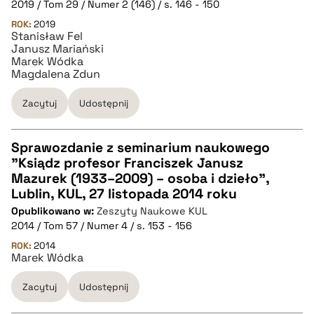
2019 / Tom 29 / Numer 2 (146) / s. 146 - 150
BIBTEX
ROK:
2019
Stanisław Fel
Janusz Mariański
pobierz cytat
Marek Wódka
Magdalena Zdun
Zacytuj
Udostępnij
Sprawozdanie z seminarium naukowego
"Ksiądz profesor Franciszek Janusz
CZYSTY TEKST
Mazurek (1933–2009) – osoba i dzieło",
Lublin, KUL, 27 listopada 2014 roku
Opublikowano w:
Zeszyty Naukowe KUL
pobierz cytat
2014 / Tom 57 / Numer 4 / s. 153 - 156
ROK:
2014
Marek Wódka
BIBTEX
Zacytuj
Udostępnij
pobierz cytat