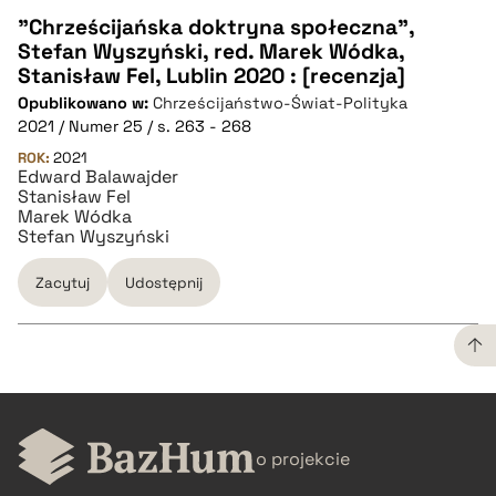
"Chrześcijańska doktryna społeczna",
Stefan Wyszyński, red. Marek Wódka,
CZYSTY TEKST
Stanisław Fel, Lublin 2020 : [recenzja]
Opublikowano w:
Chrześcijaństwo-Świat-Polityka
2021 / Numer 25 / s. 263 - 268
pobierz cytat
ROK:
2021
Edward Balawajder
Stanisław Fel
BIBTEX
Marek Wódka
Stefan Wyszyński
pobierz cytat
Zacytuj
Udostępnij
CZYSTY TEKST
o projekcie
pobierz cytat