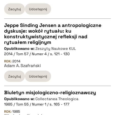
Zacytuj
Udostępnij
Jeppe Sinding Jensen a antropologiczne
dyskusje: wokół rytuału: ku
CZYSTY TEKST
konstruktywistycznej refleksji nad
rytuałem religijnym
Opublikowano w:
Zeszyty Naukowe KUL
pobierz cytat
2014 / Tom 57 / Numer 4 / s. 121 - 130
ROK:
2014
Adam A. Szafrański
BIBTEX
Zacytuj
Udostępnij
pobierz cytat
Biuletyn misjologiczno-religioznawczy
Opublikowano w:
Collectanea Theologica
CZYSTY TEKST
1985 / Tom 55 / Numer 1 / s. 165 - 177
ROK:
1985