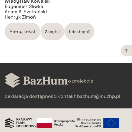
Władysław Kowalak
pobierz cytat
Eugeniusz Śliwka
Adam A. Szafrański
Henryk Zimoń
BIBTEX
Pełny tekst
Zacytuj
Udostępnij
pobierz cytat
CZYSTY TEKST
o projekcie
pobierz cytat
deklaracja dostępności
Kontakt
bazhum@muzhp.pl
BIBTEX
pobierz cytat