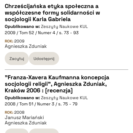
Chrześcijańska etyka społeczna a
współczesne formy solidarności w
CZYSTY TEKST
socjologii Karla Gabriela
Opublikowano w:
Zeszyty Naukowe KUL
2009 / Tom 52 / Numer 4 / s. 73 - 93
pobierz cytat
ROK:
2009
Agnieszka Zduniak
BIBTEX
Zacytuj
Udostępnij
pobierz cytat
"Franza-Xavera Kaufmanna koncepcja
socjologii religii", Agnieszka Zduniak,
CZYSTY TEKST
Kraków 2006 : [recenzja]
Opublikowano w:
Zeszyty Naukowe KUL
2008 / Tom 51 / Numer 3 / s. 75 - 79
pobierz cytat
ROK:
2008
Janusz Mariański
Agnieszka Zduniak
BIBTEX