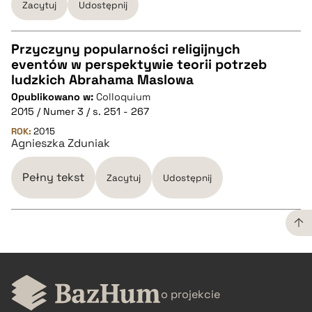
Zacytuj
Udostępnij
pobierz cytat
Przyczyny popularności religijnych
eventów w perspektywie teorii potrzeb
CZYSTY TEKST
ludzkich Abrahama Maslowa
Opublikowano w:
Colloquium
2015 / Numer 3 / s. 251 - 267
pobierz cytat
ROK:
2015
Agnieszka Zduniak
BIBTEX
Pełny tekst
Zacytuj
Udostępnij
pobierz cytat
CZYSTY TEKST
o projekcie
pobierz cytat