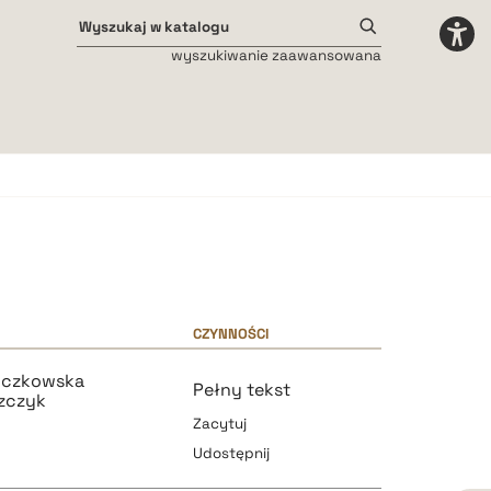
wyszukiwanie zaawansowana
Odstępy międzyliterowe
małe
średnie
duże
CZYNNOŚCI
uczkowska
Pełny tekst
zczyk
Zacytuj
Udostępnij