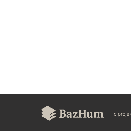
CZYSTY TEKST
BIBTEX
o proje