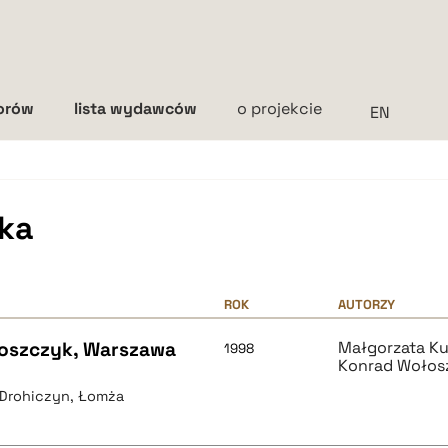
torów
lista wydawców
o projekcie
Interlinia
mała
średnia
duża
ka
ROK
AUTORZY
ołoszczyk, Warszawa
Małgorzata K
1998
Konrad Wołos
, Drohiczyn, Łomża