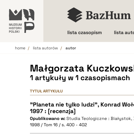
lista czasopism
lista au
home
lista autorów
autor
Wielkość liter
Małgorzata Kuczkows
1 artykuły w 1 czasopismach
TYTUŁ ARTYKUŁU
"Planeta nie tylko ludzi", Konrad W
1997 : [recenzja]
Opublikowano w:
Studia Teologiczne : Białystok
1998 / Tom 16 / s. 400 - 402