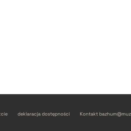
kcie
deklaracja dostępności
Kontakt
bazhum@muzh