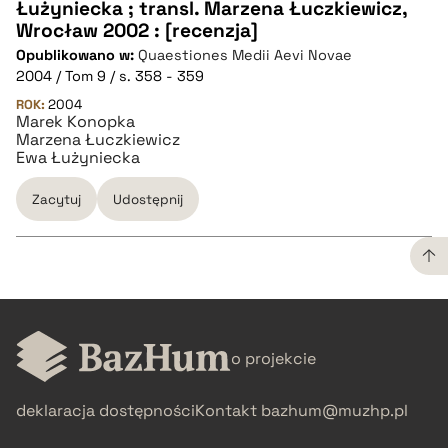
Łużyniecka ; transl. Marzena Łuczkiewicz,
Wrocław 2002 : [recenzja]
pobierz cytat
Opublikowano w:
Quaestiones Medii Aevi Novae
2004 / Tom 9 / s. 358 - 359
BIBTEX
ROK:
2004
Marek Konopka
Marzena Łuczkiewicz
Ewa Łużyniecka
pobierz cytat
Zacytuj
Udostępnij
CZYSTY TEKST
o projekcie
pobierz cytat
deklaracja dostępności
Kontakt
bazhum@muzhp.pl
BIBTEX