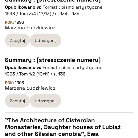
Opublikowano w:
Format : pismo artystyczne
CZYSTY TEKST
1993 / Tom 3/4 (12/13) / s. 134 - 135
ROK:
1993
Marzena Łuczkiewicz
pobierz cytat
Zacytuj
Udostępnij
BIBTEX
Summary : [streszczenie numeru]
pobierz cytat
Opublikowano w:
Format : pismo artystyczne
CZYSTY TEKST
1993 / Tom 1/2 (10/11) / s. 136
ROK:
1993
Marzena Łuczkiewicz
pobierz cytat
Zacytuj
Udostępnij
BIBTEX
"The Architecture of Cistercian
pobierz cytat
Monasteries, Daughter houses of Lubiąż
CZYSTY TEKST
and other Silesian cenobia", Ewa