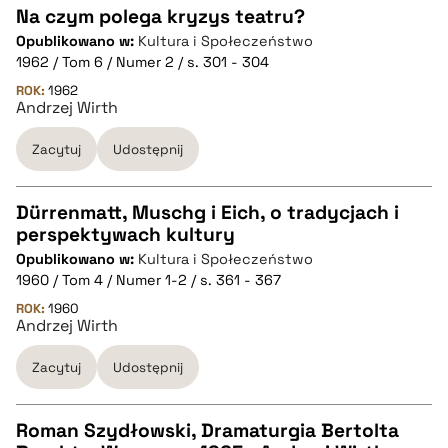
Na czym polega kryzys teatru?
pobierz cytat
Opublikowano w:
Kultura i Społeczeństwo
CZYSTY TEKST
1962 / Tom 6 / Numer 2 / s. 301 - 304
ROK:
1962
Andrzej Wirth
pobierz cytat
Zacytuj
Udostępnij
BIBTEX
Dürrenmatt, Muschg i Eich, o tradycjach i
pobierz cytat
perspektywach kultury
CZYSTY TEKST
Opublikowano w:
Kultura i Społeczeństwo
1960 / Tom 4 / Numer 1-2 / s. 361 - 367
pobierz cytat
ROK:
1960
Andrzej Wirth
Zacytuj
Udostępnij
BIBTEX
pobierz cytat
Roman Szydłowski, Dramaturgia Bertolta