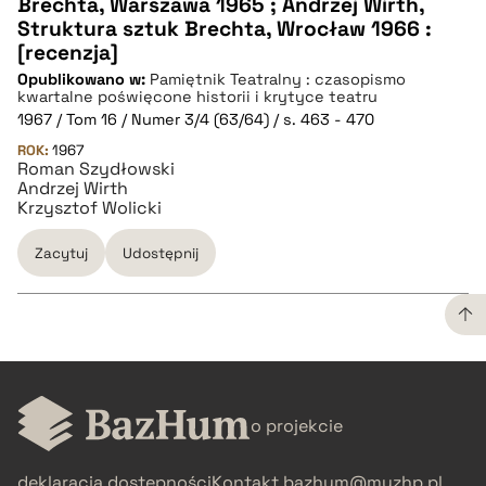
Brechta, Warszawa 1965 ; Andrzej Wirth,
CZYSTY TEKST
Struktura sztuk Brechta, Wrocław 1966 :
[recenzja]
Opublikowano w:
Pamiętnik Teatralny : czasopismo
pobierz cytat
kwartalne poświęcone historii i krytyce teatru
1967 / Tom 16 / Numer 3/4 (63/64) / s. 463 - 470
ROK:
BIBTEX
1967
Roman Szydłowski
Andrzej Wirth
Krzysztof Wolicki
pobierz cytat
Zacytuj
Udostępnij
CZYSTY TEKST
o projekcie
pobierz cytat
deklaracja dostępności
Kontakt
bazhum@muzhp.pl