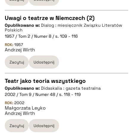
BIBTEX
Uwagi o teatrze w Niemczech (2)
pobierz cytat
Opublikowano w:
Dialog : miesięcznik Związku Literatów
CZYSTY TEKST
Polskich
1957 / Tom 2 / Numer 8 / s. 109 - 116
ROK:
1957
pobierz cytat
Andrzej Wirth
Zacytuj
Udostępnij
BIBTEX
Teatr jako teoria wszystkiego
pobierz cytat
Opublikowano w:
Didaskalia : gazeta teatralna
CZYSTY TEKST
2002 / Tom 9 / Numer 48 / s. 118 - 119
ROK:
2002
Małgorzata Leyko
pobierz cytat
Andrzej Wirth
Zacytuj
Udostępnij
BIBTEX