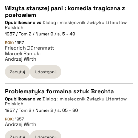
pobierz cytat
Wizyta starszej pani : komedia tragiczna z
posłowiem
CZYSTY TEKST
Opublikowano w:
Dialog : miesięcznik Związku Literatów
Polskich
1957 / Tom 2 / Numer 9 / s. 5 - 49
pobierz cytat
ROK:
1957
Friedrich Dürrenmatt
Marceli Ranicki
BIBTEX
Andrzej Wirth
Zacytuj
Udostępnij
pobierz cytat
Problematyka formalna sztuk Brechta
Opublikowano w:
Dialog : miesięcznik Związku Literatów
CZYSTY TEKST
Polskich
1957 / Tom 2 / Numer 2 / s. 65 - 86
ROK:
1957
pobierz cytat
Andrzej Wirth
Zacytuj
Udostępnij