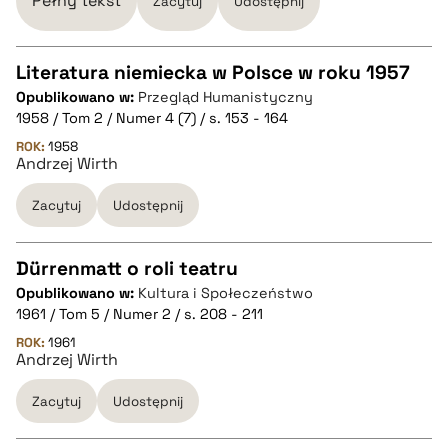
Pełny tekst
Zacytuj
Udostępnij
pobierz cytat
Literatura niemiecka w Polsce w roku 1957
Opublikowano w:
Przegląd Humanistyczny
CZYSTY TEKST
1958 / Tom 2 / Numer 4 (7) / s. 153 - 164
ROK:
1958
Andrzej Wirth
pobierz cytat
Zacytuj
Udostępnij
BIBTEX
Dürrenmatt o roli teatru
pobierz cytat
Opublikowano w:
Kultura i Społeczeństwo
CZYSTY TEKST
1961 / Tom 5 / Numer 2 / s. 208 - 211
ROK:
1961
Andrzej Wirth
pobierz cytat
Zacytuj
Udostępnij
BIBTEX