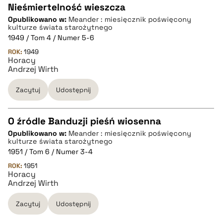
Nieśmiertelność wieszcza
Opublikowano w:
Meander : miesięcznik poświęcony
CZYSTY TEKST
kulturze świata starożytnego
1949 / Tom 4 / Numer 5-6
ROK:
1949
pobierz cytat
Horacy
Andrzej Wirth
BIBTEX
Zacytuj
Udostępnij
pobierz cytat
O źródle Banduzji pieśń wiosenna
Opublikowano w:
Meander : miesięcznik poświęcony
CZYSTY TEKST
kulturze świata starożytnego
1951 / Tom 6 / Numer 3-4
ROK:
1951
pobierz cytat
Horacy
Andrzej Wirth
BIBTEX
Zacytuj
Udostępnij