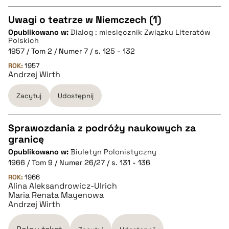
Uwagi o teatrze w Niemczech (1)
pobierz cytat
Opublikowano w:
Dialog : miesięcznik Związku Literatów
CZYSTY TEKST
Polskich
1957 / Tom 2 / Numer 7 / s. 125 - 132
ROK:
1957
pobierz cytat
Andrzej Wirth
Zacytuj
Udostępnij
BIBTEX
Sprawozdania z podróży naukowych za
pobierz cytat
granicę
CZYSTY TEKST
Opublikowano w:
Biuletyn Polonistyczny
1966 / Tom 9 / Numer 26/27 / s. 131 - 136
pobierz cytat
ROK:
1966
Alina Aleksandrowicz-Ulrich
Maria Renata Mayenowa
Andrzej Wirth
BIBTEX