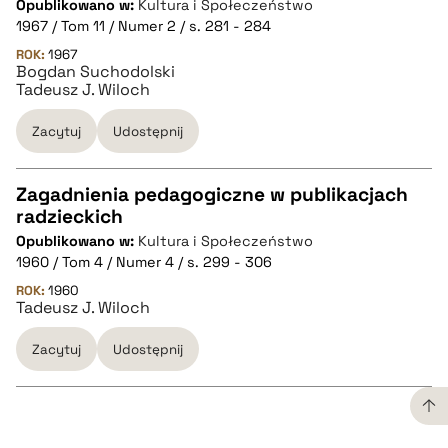
Opublikowano w:
Kultura i Społeczeństwo
CZYSTY TEKST
1967 / Tom 11 / Numer 2 / s. 281 - 284
ROK:
1967
Bogdan Suchodolski
pobierz cytat
Tadeusz J. Wiloch
Zacytuj
Udostępnij
BIBTEX
Zagadnienia pedagogiczne w publikacjach
pobierz cytat
radzieckich
CZYSTY TEKST
Opublikowano w:
Kultura i Społeczeństwo
1960 / Tom 4 / Numer 4 / s. 299 - 306
pobierz cytat
ROK:
1960
Tadeusz J. Wiloch
Zacytuj
Udostępnij
BIBTEX
pobierz cytat