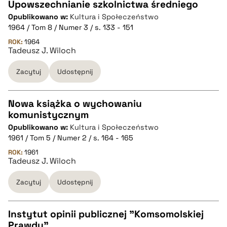
pobierz cytat
Upowszechnianie szkolnictwa średniego
Opublikowano w:
Kultura i Społeczeństwo
CZYSTY TEKST
1964 / Tom 8 / Numer 3 / s. 133 - 151
ROK:
1964
Tadeusz J. Wiloch
pobierz cytat
Zacytuj
Udostępnij
BIBTEX
Nowa książka o wychowaniu
pobierz cytat
komunistycznym
CZYSTY TEKST
Opublikowano w:
Kultura i Społeczeństwo
1961 / Tom 5 / Numer 2 / s. 164 - 165
pobierz cytat
ROK:
1961
Tadeusz J. Wiloch
Zacytuj
Udostępnij
BIBTEX
pobierz cytat
Instytut opinii publicznej "Komsomolskiej
Prawdy"