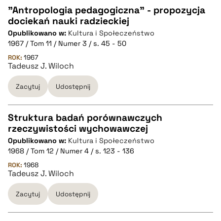
"Antropologia pedagogiczna" - propozycja
dociekań nauki radzieckiej
CZYSTY TEKST
Opublikowano w:
Kultura i Społeczeństwo
1967 / Tom 11 / Numer 3 / s. 45 - 50
pobierz cytat
ROK:
1967
Tadeusz J. Wiloch
Zacytuj
Udostępnij
BIBTEX
pobierz cytat
Struktura badań porównawczych
rzeczywistości wychowawczej
CZYSTY TEKST
Opublikowano w:
Kultura i Społeczeństwo
1968 / Tom 12 / Numer 4 / s. 123 - 136
pobierz cytat
ROK:
1968
Tadeusz J. Wiloch
Zacytuj
Udostępnij
BIBTEX