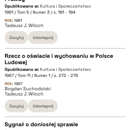
CZYSTY TEKST
Opublikowano w:
Kultura i Społeczeństwo
1961 / Tom 5 / Numer 3 / s. 181 - 184
pobierz cytat
ROK:
1961
Tadeusz J. Wiloch
Zacytuj
Udostępnij
BIBTEX
pobierz cytat
Rzecz o oświacie i wychowaniu w Polsce
Ludowej
CZYSTY TEKST
Opublikowano w:
Kultura i Społeczeństwo
1967 / Tom 11 / Numer 1 / s. 272 - 276
pobierz cytat
ROK:
1967
Bogdan Suchodolski
Tadeusz J. Wiloch
BIBTEX
Zacytuj
Udostępnij
pobierz cytat
Sygnał o doniosłej sprawie