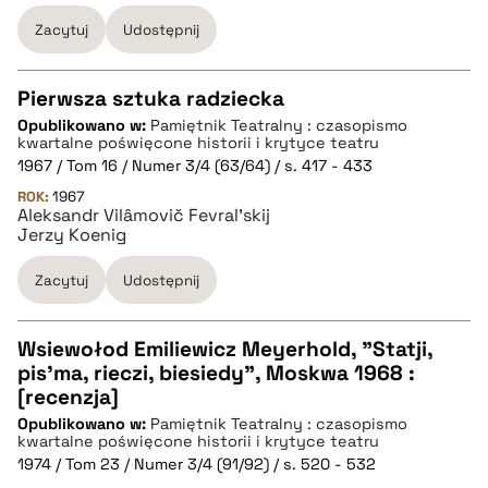
Zacytuj
Udostępnij
Pierwsza sztuka radziecka
Opublikowano w:
Pamiętnik Teatralny : czasopismo
CZYSTY TEKST
kwartalne poświęcone historii i krytyce teatru
1967 / Tom 16 / Numer 3/4 (63/64) / s. 417 - 433
ROK:
1967
pobierz cytat
Aleksandr Vilâmovič Fevral'skij
Jerzy Koenig
BIBTEX
Zacytuj
Udostępnij
pobierz cytat
Wsiewołod Emiliewicz Meyerhold, "Statji,
pis'ma, rieczi, biesiedy", Moskwa 1968 :
CZYSTY TEKST
[recenzja]
Opublikowano w:
Pamiętnik Teatralny : czasopismo
kwartalne poświęcone historii i krytyce teatru
pobierz cytat
1974 / Tom 23 / Numer 3/4 (91/92) / s. 520 - 532