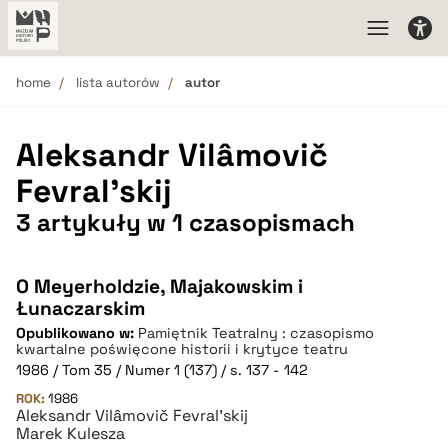
home
lista autorów
autor
Aleksandr Vilâmovič
Fevral'skij
3 artykuły w 1 czasopismach
O Meyerholdzie, Majakowskim i
Łunaczarskim
Opublikowano w:
Pamiętnik Teatralny : czasopismo
kwartalne poświęcone historii i krytyce teatru
1986 / Tom 35 / Numer 1 (137) / s. 137 - 142
ROK:
1986
Aleksandr Vilâmovič Fevral'skij
Marek Kulesza