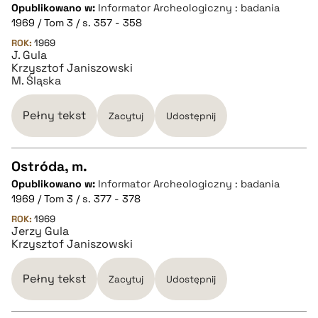
Opublikowano w:
Informator Archeologiczny : badania
CZYSTY TEKST
1969 / Tom 3 / s. 357 - 358
ROK:
1969
J. Gula
pobierz cytat
Krzysztof Janiszowski
M. Śląska
BIBTEX
Pełny tekst
Zacytuj
Udostępnij
pobierz cytat
Ostróda, m.
Opublikowano w:
Informator Archeologiczny : badania
CZYSTY TEKST
1969 / Tom 3 / s. 377 - 378
ROK:
1969
Jerzy Gula
pobierz cytat
Krzysztof Janiszowski
BIBTEX
Pełny tekst
Zacytuj
Udostępnij