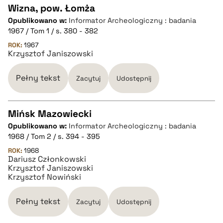
pobierz cytat
Wizna, pow. Łomża
Opublikowano w:
Informator Archeologiczny : badania
CZYSTY TEKST
1967 / Tom 1 / s. 380 - 382
ROK:
1967
Krzysztof Janiszowski
pobierz cytat
Pełny tekst
Zacytuj
Udostępnij
BIBTEX
Mińsk Mazowiecki
pobierz cytat
Opublikowano w:
Informator Archeologiczny : badania
CZYSTY TEKST
1968 / Tom 2 / s. 394 - 395
ROK:
1968
Dariusz Członkowski
pobierz cytat
Krzysztof Janiszowski
Krzysztof Nowiński
BIBTEX
Pełny tekst
Zacytuj
Udostępnij
pobierz cytat