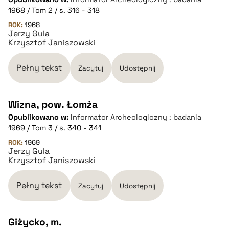
CZYSTY TEKST
1968 / Tom 2 / s. 316 - 318
ROK:
1968
Jerzy Gula
pobierz cytat
Krzysztof Janiszowski
BIBTEX
Pełny tekst
Zacytuj
Udostępnij
pobierz cytat
Wizna, pow. Łomża
Opublikowano w:
Informator Archeologiczny : badania
CZYSTY TEKST
1969 / Tom 3 / s. 340 - 341
ROK:
1969
Jerzy Gula
pobierz cytat
Krzysztof Janiszowski
BIBTEX
Pełny tekst
Zacytuj
Udostępnij
pobierz cytat
Giżycko, m.