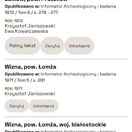
Opublikowano w:
Informator Archeologiczny : badania
CZYSTY TEKST
1972 / Tom 6 / s. 276 - 277
ROK:
1972
Krzysztof Janiszowski
pobierz cytat
Ewa Kowalczewska
BIBTEX
Pełny tekst
Zacytuj
Udostępnij
pobierz cytat
Wizna, pow. Łomża
Opublikowano w:
Informator Archeologiczny : badania
CZYSTY TEKST
1971 / Tom 5 / s. 281
ROK:
1971
Krzysztof Janiszowski
pobierz cytat
Zacytuj
Udostępnij
BIBTEX
Wizna, pow. Łomża, woj. białostockie
pobierz cytat
Opublikowano w:
Informator Archeologiczny : badania