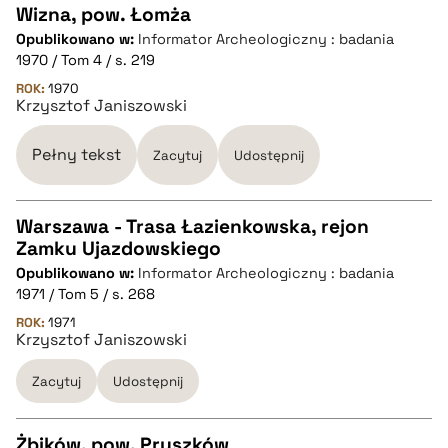
Wizna, pow. Łomża
Opublikowano w:
Informator Archeologiczny : badania
CZYSTY TEKST
1970 / Tom 4 / s. 219
ROK:
1970
Krzysztof Janiszowski
pobierz cytat
Pełny tekst
Zacytuj
Udostępnij
BIBTEX
Warszawa - Trasa Łazienkowska, rejon
pobierz cytat
Zamku Ujazdowskiego
CZYSTY TEKST
Opublikowano w:
Informator Archeologiczny : badania
1971 / Tom 5 / s. 268
pobierz cytat
ROK:
1971
Krzysztof Janiszowski
Zacytuj
Udostępnij
BIBTEX
pobierz cytat
Żbików, pow. Pruszków