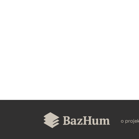
CZYSTY TEKST
BIBTEX
o proje