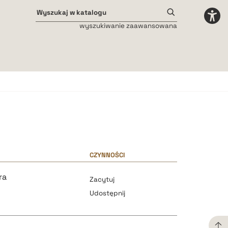
wyszukiwanie zaawansowana
Odstępy międzyliterowe
małe
średnie
duże
CZYNNOŚCI
ra
Zacytuj
Udostępnij