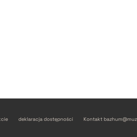
kcie
deklaracja dostępności
Kontakt
bazhum@muzh