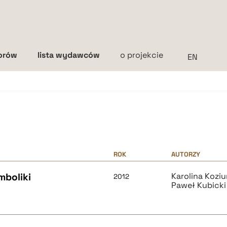
torów
lista wydawców
o projekcie
Interlinia
mała
średnia
duża
ROK
AUTORZY
mboliki
Karolina Koziu
2012
Paweł Kubicki