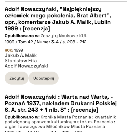
Adolf Nowaczyński, "Najpiękniejszy
człowiek mego pokolenia. Brat Albert",
CZYSTY TEKST
opr., komentarze Jakub A. Malik, Lublin
1999 : [recenzja]
Opublikowano w:
Zeszyty Naukowe KUL
pobierz cytat
1999 / Tom 42 / Numer 3-4 / s. 208 - 212
ROK:
1999
Jakub A. Malik
BIBTEX
Stanisław Fita
Adolf Nowaczyński
pobierz cytat
Zacytuj
Udostępnij
Adolf Nowaczyński : Warta nad Wartą. -
Poznań 1937, nakładem Drukarni Polskiej
CZYSTY TEKST
S. A. str. 243 + 1 nlb. 8° : [recenzja]
Opublikowano w:
Kronika Miasta Poznania : kwartalnik
poświęcony sprawom kulturalnym stoł. m. Poznania :
pobierz cytat
organ Towarzystwa Miłośników Miasta Poznania