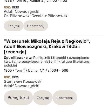
1938 / Tom 16 / Numer 3 / s. 400 - 402
ROK:
1938
BIBTEX
Adolf Nowaczyński
Cz. Pilichowski Czesław Pilichowski
pobierz cytat
Zacytuj
Udostępnij
"Wizerunek Mikołaja Reja z Nagłowic",
Adolf Nowaczyński, Kraków 1905 :
CZYSTY TEKST
[recenzja]
Opublikowano w:
Pamiętnik Literacki : czasopismo
kwartalne poświęcone historii i krytyce literatury
pobierz cytat
polskiej
1905 / Tom 4 / Numer 1/4 / s. 564 - 566
ROK:
1905
BIBTEX
Stanisław Kossowski
Adolf Nowaczyński
pobierz cytat
Pełny tekst
Zacytuj
Udostępnij