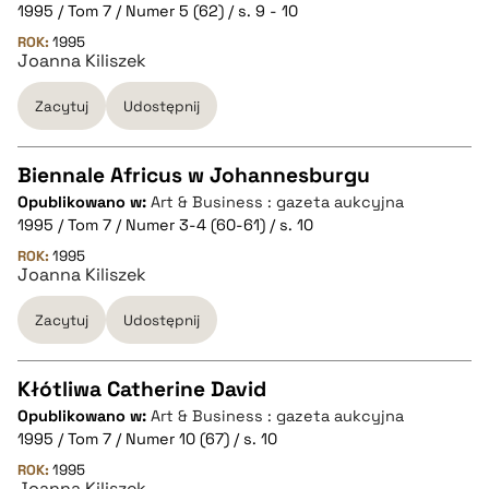
CZYSTY TEKST
1995 / Tom 7 / Numer 5 (62) / s. 9 - 10
ROK:
1995
Joanna Kiliszek
pobierz cytat
Zacytuj
Udostępnij
BIBTEX
Biennale Africus w Johannesburgu
pobierz cytat
Opublikowano w:
Art & Business : gazeta aukcyjna
CZYSTY TEKST
1995 / Tom 7 / Numer 3-4 (60-61) / s. 10
ROK:
1995
Joanna Kiliszek
pobierz cytat
Zacytuj
Udostępnij
BIBTEX
Kłótliwa Catherine David
pobierz cytat
Opublikowano w:
Art & Business : gazeta aukcyjna
CZYSTY TEKST
1995 / Tom 7 / Numer 10 (67) / s. 10
ROK:
1995
Joanna Kiliszek