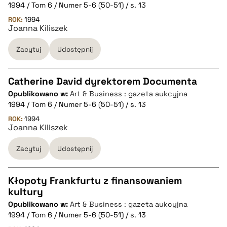
CZYSTY TEKST
1994 / Tom 6 / Numer 5-6 (50-51) / s. 13
ROK:
1994
Joanna Kiliszek
pobierz cytat
Zacytuj
Udostępnij
BIBTEX
Catherine David dyrektorem Documenta
pobierz cytat
Opublikowano w:
Art & Business : gazeta aukcyjna
CZYSTY TEKST
1994 / Tom 6 / Numer 5-6 (50-51) / s. 13
ROK:
1994
Joanna Kiliszek
pobierz cytat
Zacytuj
Udostępnij
BIBTEX
Kłopoty Frankfurtu z finansowaniem
pobierz cytat
kultury
CZYSTY TEKST
Opublikowano w:
Art & Business : gazeta aukcyjna
1994 / Tom 6 / Numer 5-6 (50-51) / s. 13