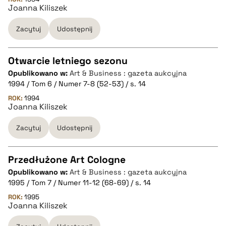
Joanna Kiliszek
pobierz cytat
Zacytuj
Udostępnij
BIBTEX
Otwarcie letniego sezonu
pobierz cytat
Opublikowano w:
Art & Business : gazeta aukcyjna
CZYSTY TEKST
1994 / Tom 6 / Numer 7-8 (52-53) / s. 14
ROK:
1994
Joanna Kiliszek
pobierz cytat
Zacytuj
Udostępnij
BIBTEX
Przedłużone Art Cologne
pobierz cytat
Opublikowano w:
Art & Business : gazeta aukcyjna
CZYSTY TEKST
1995 / Tom 7 / Numer 11-12 (68-69) / s. 14
ROK:
1995
Joanna Kiliszek
pobierz cytat