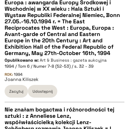
Europa : awangarda Europy Środkowej i
CZYSTY TEKST
Wschodniej w XX wieku : Hala Sztuki i
Wystaw Republiki Federalnej Niemiec, Bonn
27.05.-16.10.1994 r. = The East
pobierz cytat
Reciprocates the West : Europa, Europa :
Avant-garde of Central and Eastern
Europe in the 20th Century : Art and
BIBTEX
Exhibition Hall of the Federal Republic of
Germany, May 27th-October 16th, 1994
pobierz cytat
Opublikowano w:
Art & Business : gazeta aukcyjna
1994 / Tom 6 / Numer 7-8 (52-53) / s. 32 - 39
ROK:
1994
Joanna Kiliszek
Zacytuj
Udostępnij
Nie znałam bogactwa i różnorodności tej
sztuki : z Anneliese Lenz,
CZYSTY TEKST
współwłaścicielką kolekcji Lenz-
Schönberg rozmawia Joanna Kiliszek = I