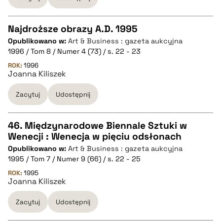
pobierz cytat
Najdroższe obrazy A.D. 1995
Opublikowano w:
Art & Business : gazeta aukcyjna
CZYSTY TEKST
1996 / Tom 8 / Numer 4 (73) / s. 22 - 23
ROK:
1996
Joanna Kiliszek
pobierz cytat
Zacytuj
Udostępnij
BIBTEX
46. Międzynarodowe Biennale Sztuki w
pobierz cytat
Wenecji : Wenecja w pięciu odsłonach
CZYSTY TEKST
Opublikowano w:
Art & Business : gazeta aukcyjna
1995 / Tom 7 / Numer 9 (66) / s. 22 - 25
pobierz cytat
ROK:
1995
Joanna Kiliszek
Zacytuj
Udostępnij
BIBTEX