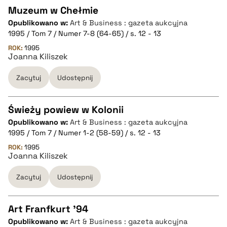
Muzeum w Chełmie
pobierz cytat
Opublikowano w:
Art & Business : gazeta aukcyjna
CZYSTY TEKST
1995 / Tom 7 / Numer 7-8 (64-65) / s. 12 - 13
ROK:
1995
Joanna Kiliszek
pobierz cytat
Zacytuj
Udostępnij
BIBTEX
Świeży powiew w Kolonii
pobierz cytat
Opublikowano w:
Art & Business : gazeta aukcyjna
CZYSTY TEKST
1995 / Tom 7 / Numer 1-2 (58-59) / s. 12 - 13
ROK:
1995
Joanna Kiliszek
pobierz cytat
Zacytuj
Udostępnij
BIBTEX
Art Franfkurt '94
pobierz cytat
Opublikowano w:
Art & Business : gazeta aukcyjna