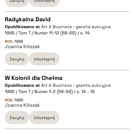
Zacytuj
Udostępnij
BIBTEX
Radykalna David
pobierz cytat
Opublikowano w:
Art & Business : gazeta aukcyjna
CZYSTY TEKST
1995 / Tom 7 / Numer 11-12 (68-69) / s. 14
ROK:
1995
Joanna Kiliszek
pobierz cytat
Zacytuj
Udostępnij
BIBTEX
W Kolonii dla Chełma
pobierz cytat
Opublikowano w:
Art & Business : gazeta aukcyjna
CZYSTY TEKST
1995 / Tom 7 / Numer 1-2 (58-59) / s. 14 - 15
ROK:
1995
Joanna Kiliszek
pobierz cytat
Zacytuj
Udostępnij
BIBTEX