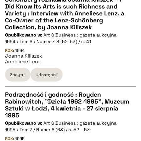
Did Know Its Arts is such Richness and
pobierz cytat
Variety : Interview with Anneliese Lenz, a
Co-Owner of the Lenz-Schönberg
Collection, by Joanna Kiliszek
BIBTEX
Opublikowano w:
Art & Business : gazeta aukcyjna
1994 / Tom 6 / Numer 7-8 (52-53) / s. 41
pobierz cytat
ROK:
1994
Joanna Kiliszek
Anneliese Lenz
Zacytuj
Udostępnij
Podrzędność i godność : Royden
Rabinowitch, "Dzieła 1962-1995", Muzeum
CZYSTY TEKST
Sztuki w Łodzi, 4 kwietnia - 27 sierpnia
1995
Opublikowano w:
Art & Business : gazeta aukcyjna
pobierz cytat
1995 / Tom 7 / Numer 6 (63) / s. 52 - 53
ROK:
1995