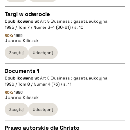
BIBTEX
Targi w odwrocie
pobierz cytat
Opublikowano w:
Art & Business : gazeta aukcyjna
CZYSTY TEKST
1995 / Tom 7 / Numer 3-4 (60-61) / s. 10
ROK:
1995
Joanna Kiliszek
pobierz cytat
Zacytuj
Udostępnij
BIBTEX
Documents 1
pobierz cytat
Opublikowano w:
Art & Business : gazeta aukcyjna
CZYSTY TEKST
1996 / Tom 8 / Numer 4 (73) / s. 11
ROK:
1996
Joanna Kiliszek
pobierz cytat
Zacytuj
Udostępnij
BIBTEX
Prawo autorskie dla Christo