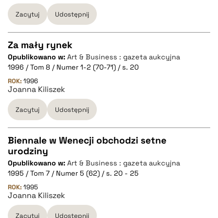
Zacytuj
Udostępnij
BIBTEX
Za mały rynek
pobierz cytat
Opublikowano w:
Art & Business : gazeta aukcyjna
CZYSTY TEKST
1996 / Tom 8 / Numer 1-2 (70-71) / s. 20
ROK:
1996
Joanna Kiliszek
pobierz cytat
Zacytuj
Udostępnij
BIBTEX
Biennale w Wenecji obchodzi setne
pobierz cytat
urodziny
CZYSTY TEKST
Opublikowano w:
Art & Business : gazeta aukcyjna
1995 / Tom 7 / Numer 5 (62) / s. 20 - 25
pobierz cytat
ROK:
1995
Joanna Kiliszek
Zacytuj
Udostępnij
BIBTEX