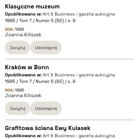
Klasyczne muzeum
Opublikowano w:
Art & Business : gazeta aukcyjna
CZYSTY TEKST
1995 / Tom 7 / Numer 5 (62) / s. 9
ROK:
1995
Joanna Kiliszek
pobierz cytat
Zacytuj
Udostępnij
BIBTEX
Kraków w Bonn
pobierz cytat
Opublikowano w:
Art & Business : gazeta aukcyjna
CZYSTY TEKST
1995 / Tom 7 / Numer 5 (62) / s. 9
ROK:
1995
Joanna Kiliszek
pobierz cytat
Zacytuj
Udostępnij
BIBTEX
Grafitowa ściana Ewy Kulasek
pobierz cytat
Opublikowano w:
Art & Business : gazeta aukcyjna