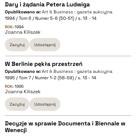
Dary i żądania Petera Ludwiga
pobierz cytat
Opublikowano w:
Art & Business : gazeta aukcyjna
CZYSTY TEKST
1994 / Tom 6 / Numer 5-6 (50-51) / s. 13 - 14
ROK:
1994
Joanna Kiliszek
pobierz cytat
Zacytuj
Udostępnij
BIBTEX
W Berlinie pękła przestrzeń
pobierz cytat
Opublikowano w:
Art & Business : gazeta aukcyjna
CZYSTY TEKST
1995 / Tom 7 / Numer 1-2 (58-59) / s. 13 - 14
ROK:
1995
Joanna Kiliszek
pobierz cytat
Zacytuj
Udostępnij
BIBTEX
Decyzje w sprawie Documenta i Biennale w
pobierz cytat
Wenecji
CZYSTY TEKST