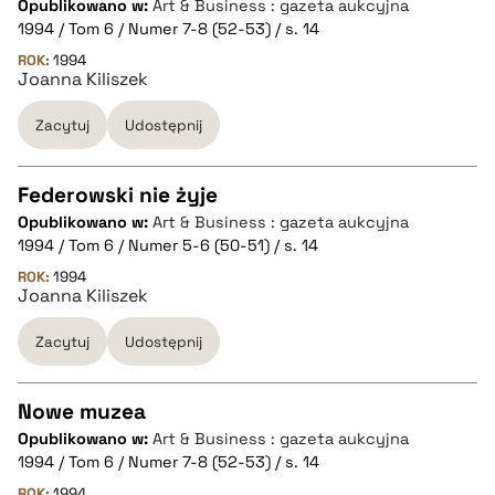
Opublikowano w:
Art & Business : gazeta aukcyjna
1994 / Tom 6 / Numer 7-8 (52-53) / s. 14
pobierz cytat
ROK:
1994
Joanna Kiliszek
Zacytuj
Udostępnij
BIBTEX
pobierz cytat
Federowski nie żyje
Opublikowano w:
Art & Business : gazeta aukcyjna
CZYSTY TEKST
1994 / Tom 6 / Numer 5-6 (50-51) / s. 14
ROK:
1994
Joanna Kiliszek
pobierz cytat
Zacytuj
Udostępnij
BIBTEX
Nowe muzea
pobierz cytat
Opublikowano w:
Art & Business : gazeta aukcyjna
CZYSTY TEKST
1994 / Tom 6 / Numer 7-8 (52-53) / s. 14
ROK:
1994