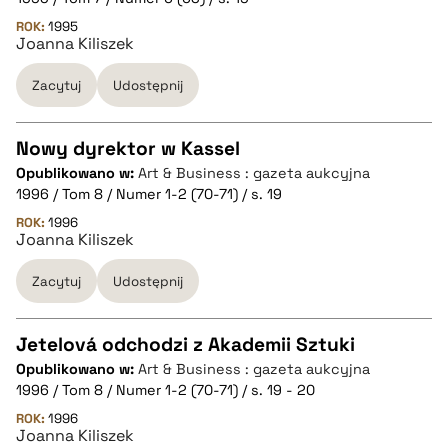
ROK:
1995
Joanna Kiliszek
pobierz cytat
Zacytuj
Udostępnij
BIBTEX
Nowy dyrektor w Kassel
pobierz cytat
Opublikowano w:
Art & Business : gazeta aukcyjna
CZYSTY TEKST
1996 / Tom 8 / Numer 1-2 (70-71) / s. 19
ROK:
1996
Joanna Kiliszek
pobierz cytat
Zacytuj
Udostępnij
BIBTEX
Jetelová odchodzi z Akademii Sztuki
pobierz cytat
Opublikowano w:
Art & Business : gazeta aukcyjna
CZYSTY TEKST
1996 / Tom 8 / Numer 1-2 (70-71) / s. 19 - 20
ROK:
1996
Joanna Kiliszek
pobierz cytat