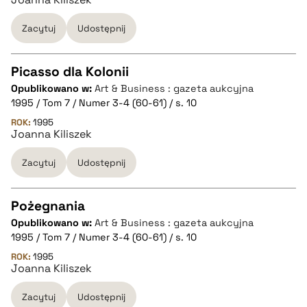
pobierz cytat
Zacytuj
Udostępnij
BIBTEX
Picasso dla Kolonii
pobierz cytat
Opublikowano w:
Art & Business : gazeta aukcyjna
CZYSTY TEKST
1995 / Tom 7 / Numer 3-4 (60-61) / s. 10
ROK:
1995
Joanna Kiliszek
pobierz cytat
Zacytuj
Udostępnij
BIBTEX
Pożegnania
pobierz cytat
Opublikowano w:
Art & Business : gazeta aukcyjna
CZYSTY TEKST
1995 / Tom 7 / Numer 3-4 (60-61) / s. 10
ROK:
1995
Joanna Kiliszek
pobierz cytat
Zacytuj
Udostępnij