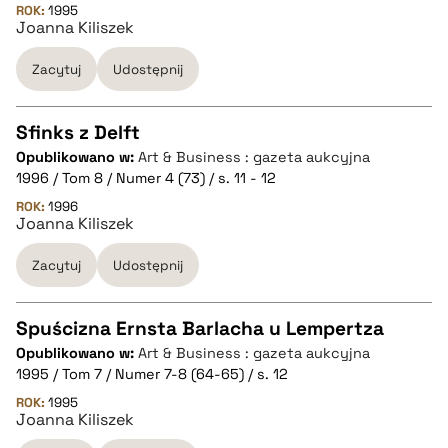
ROK:
1995
Joanna Kiliszek
pobierz cytat
Zacytuj
Udostępnij
BIBTEX
Sfinks z Delft
pobierz cytat
Opublikowano w:
Art & Business : gazeta aukcyjna
CZYSTY TEKST
1996 / Tom 8 / Numer 4 (73) / s. 11 - 12
ROK:
1996
Joanna Kiliszek
pobierz cytat
Zacytuj
Udostępnij
BIBTEX
Spuścizna Ernsta Barlacha u Lempertza
pobierz cytat
Opublikowano w:
Art & Business : gazeta aukcyjna
CZYSTY TEKST
1995 / Tom 7 / Numer 7-8 (64-65) / s. 12
ROK:
1995
Joanna Kiliszek
pobierz cytat