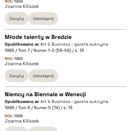
pobierz cytat
ROK:
1994
Joanna Kiliszek
Zacytuj
Udostępnij
BIBTEX
pobierz cytat
Młode talenty w Bredzie
Opublikowano w:
Art & Business : gazeta aukcyjna
CZYSTY TEKST
1995 / Tom 7 / Numer 1-2 (58-59) / s. 13
ROK:
1995
Joanna Kiliszek
pobierz cytat
Zacytuj
Udostępnij
BIBTEX
Niemcy na Biennale w Wenecji
pobierz cytat
Opublikowano w:
Art & Business : gazeta aukcyjna
CZYSTY TEKST
1996 / Tom 8 / Numer 5 (74) / s. 13
ROK:
1996
Joanna Kiliszek
pobierz cytat