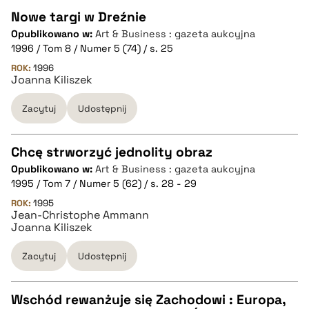
pobierz cytat
Nowe targi w Dreźnie
Opublikowano w:
Art & Business : gazeta aukcyjna
CZYSTY TEKST
1996 / Tom 8 / Numer 5 (74) / s. 25
ROK:
1996
Joanna Kiliszek
pobierz cytat
Zacytuj
Udostępnij
BIBTEX
Chcę strworzyć jednolity obraz
pobierz cytat
Opublikowano w:
Art & Business : gazeta aukcyjna
CZYSTY TEKST
1995 / Tom 7 / Numer 5 (62) / s. 28 - 29
ROK:
1995
Jean-Christophe Ammann
pobierz cytat
Joanna Kiliszek
Zacytuj
Udostępnij
BIBTEX
Wschód rewanżuje się Zachodowi : Europa,
pobierz cytat