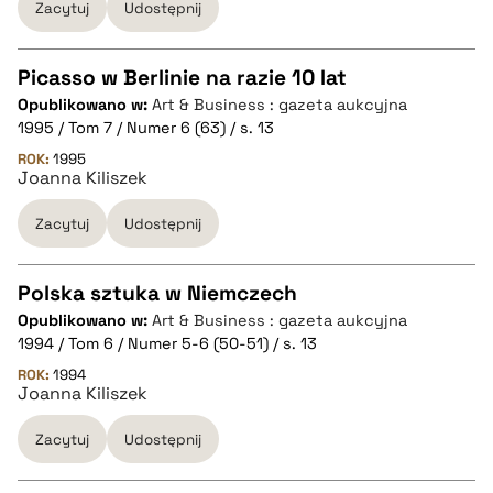
Zacytuj
Udostępnij
BIBTEX
Picasso w Berlinie na razie 10 lat
pobierz cytat
Opublikowano w:
Art & Business : gazeta aukcyjna
CZYSTY TEKST
1995 / Tom 7 / Numer 6 (63) / s. 13
ROK:
1995
Joanna Kiliszek
pobierz cytat
Zacytuj
Udostępnij
BIBTEX
Polska sztuka w Niemczech
pobierz cytat
Opublikowano w:
Art & Business : gazeta aukcyjna
CZYSTY TEKST
1994 / Tom 6 / Numer 5-6 (50-51) / s. 13
ROK:
1994
Joanna Kiliszek
pobierz cytat
Zacytuj
Udostępnij
BIBTEX