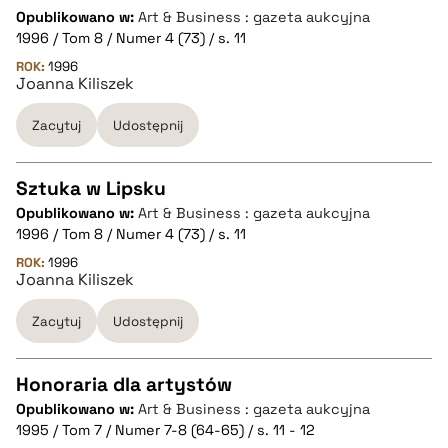
pobierz cytat
Opublikowano w:
Art & Business : gazeta aukcyjna
CZYSTY TEKST
1996 / Tom 8 / Numer 4 (73) / s. 11
ROK:
1996
Joanna Kiliszek
pobierz cytat
Zacytuj
Udostępnij
BIBTEX
Sztuka w Lipsku
pobierz cytat
Opublikowano w:
Art & Business : gazeta aukcyjna
CZYSTY TEKST
1996 / Tom 8 / Numer 4 (73) / s. 11
ROK:
1996
Joanna Kiliszek
pobierz cytat
Zacytuj
Udostępnij
BIBTEX
Honoraria dla artystów
pobierz cytat
Opublikowano w:
Art & Business : gazeta aukcyjna
CZYSTY TEKST
1995 / Tom 7 / Numer 7-8 (64-65) / s. 11 - 12