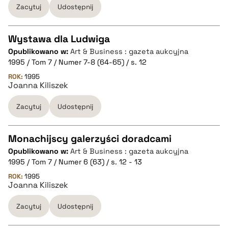
Zacytuj
Udostępnij
BIBTEX
Wystawa dla Ludwiga
pobierz cytat
Opublikowano w:
Art & Business : gazeta aukcyjna
CZYSTY TEKST
1995 / Tom 7 / Numer 7-8 (64-65) / s. 12
ROK:
1995
Joanna Kiliszek
pobierz cytat
Zacytuj
Udostępnij
BIBTEX
Monachijscy galerzyści doradcami
pobierz cytat
Opublikowano w:
Art & Business : gazeta aukcyjna
CZYSTY TEKST
1995 / Tom 7 / Numer 6 (63) / s. 12 - 13
ROK:
1995
Joanna Kiliszek
pobierz cytat
Zacytuj
Udostępnij
BIBTEX