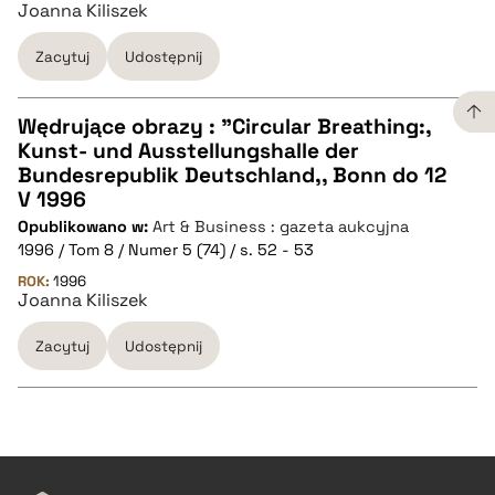
Joanna Kiliszek
BIBTEX
Zacytuj
Udostępnij
pobierz cytat
Wędrujące obrazy : "Circular Breathing:,
Kunst- und Ausstellungshalle der
CZYSTY TEKST
Bundesrepublik Deutschland,, Bonn do 12
V 1996
Opublikowano w:
Art & Business : gazeta aukcyjna
pobierz cytat
1996 / Tom 8 / Numer 5 (74) / s. 52 - 53
ROK:
1996
Joanna Kiliszek
BIBTEX
Zacytuj
Udostępnij
pobierz cytat
CZYSTY TEKST