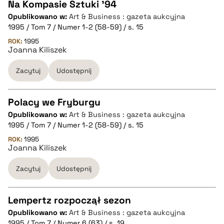
Na Kompasie Sztuki '94
pobierz cytat
Opublikowano w:
Art & Business : gazeta aukcyjna
CZYSTY TEKST
1995 / Tom 7 / Numer 1-2 (58-59) / s. 15
ROK:
1995
Joanna Kiliszek
pobierz cytat
Zacytuj
Udostępnij
BIBTEX
Polacy we Fryburgu
pobierz cytat
Opublikowano w:
Art & Business : gazeta aukcyjna
CZYSTY TEKST
1995 / Tom 7 / Numer 1-2 (58-59) / s. 15
ROK:
1995
Joanna Kiliszek
pobierz cytat
Zacytuj
Udostępnij
BIBTEX
Lempertz rozpoczął sezon
pobierz cytat
Opublikowano w:
Art & Business : gazeta aukcyjna
CZYSTY TEKST
1995 / Tom 7 / Numer 6 (63) / s. 19