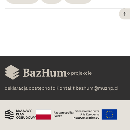
CZYSTY TEKST
pobierz cytat
BIBTEX
o projekcie
pobierz cytat
deklaracja dostępności
Kontakt
bazhum@muzhp.pl