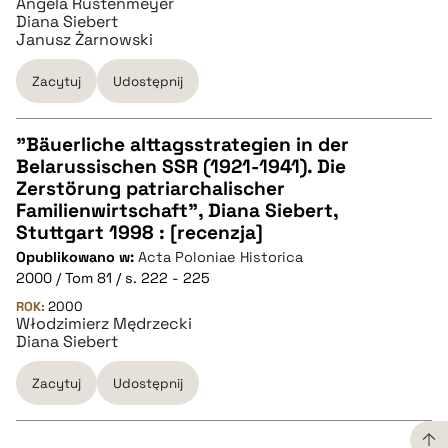
Angela Rustenmeyer
Diana Siebert
Janusz Żarnowski
Zacytuj
Udostępnij
"Bäuerliche alttagsstrategien in der
Belarussischen SSR (1921-1941). Die
CZYSTY TEKST
Zerstörung patriarchalischer
Familienwirtschaft", Diana Siebert,
Stuttgart 1998 : [recenzja]
pobierz cytat
Opublikowano w:
Acta Poloniae Historica
2000 / Tom 81 / s. 222 - 225
BIBTEX
ROK:
2000
Włodzimierz Mędrzecki
Diana Siebert
pobierz cytat
Zacytuj
Udostępnij