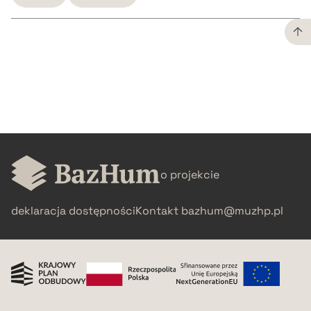
CZYSTY TEKST
pobierz cytat
BIBTEX
o projekcie
pobierz cytat
deklaracja dostępności
Kontakt
bazhum@muzhp.pl