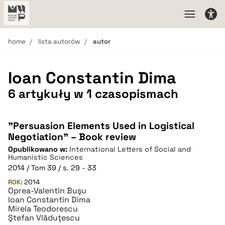
home
lista autorów
autor
Ioan Constantin Dima
6 artykuły w 1 czasopismach
"Persuasion Elements Used in Logistical
Negotiation” – Book review
Opublikowano w:
International Letters of Social and
Humanistic Sciences
2014 / Tom 39 / s. 29 - 33
ROK:
2014
Oprea-Valentin Buşu
Ioan Constantin Dima
Mirela Teodorescu
Ştefan Vlăduţescu