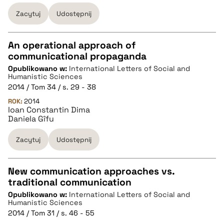
Zacytuj
Udostępnij
An operational approach of
communicational propaganda
CZYSTY TEKST
Opublikowano w:
International Letters of Social and
Humanistic Sciences
2014 / Tom 34 / s. 29 - 38
pobierz cytat
ROK:
2014
Ioan Constantin Dima
Daniela Gîfu
BIBTEX
Zacytuj
Udostępnij
pobierz cytat
New communication approaches vs.
traditional communication
CZYSTY TEKST
Opublikowano w:
International Letters of Social and
Humanistic Sciences
2014 / Tom 31 / s. 46 - 55
pobierz cytat