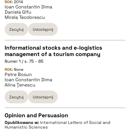
ROK:
2014
Ioan Constantin Dima
Daniela Gîfu
BIBTEX
Mirela Teodorescu
Zacytuj
Udostępnij
pobierz cytat
Informational stocks and e-logistics
management of a tourism company
CZYSTY TEKST
Numer 1 / s. 75 - 85
ROK:
None
Petre Bosun
pobierz cytat
Ioan Constantin Dima
Alina Ţenescu
BIBTEX
Zacytuj
Udostępnij
pobierz cytat
Opinion and Persuasion
Opublikowano w:
International Letters of Social and
CZYSTY TEKST
Humanistic Sciences