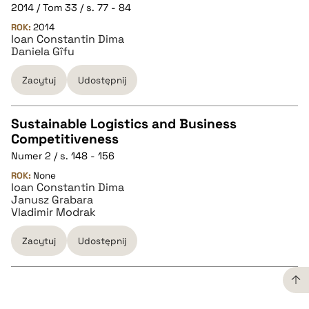
2014 / Tom 33 / s. 77 - 84
ROK:
2014
pobierz cytat
Ioan Constantin Dima
Daniela Gîfu
BIBTEX
Zacytuj
Udostępnij
pobierz cytat
Sustainable Logistics and Business
Competitiveness
CZYSTY TEKST
Numer 2 / s. 148 - 156
ROK:
None
Ioan Constantin Dima
pobierz cytat
Janusz Grabara
Vladimir Modrak
BIBTEX
Zacytuj
Udostępnij
pobierz cytat