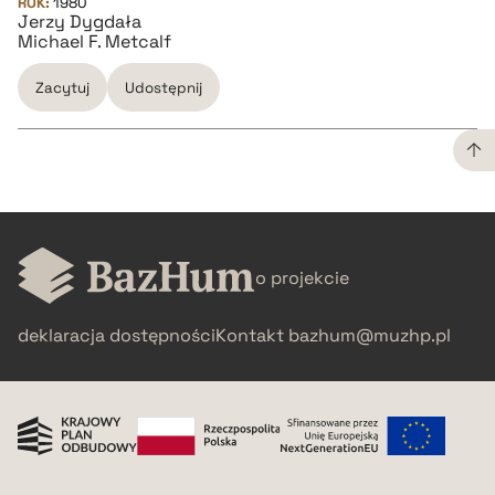
ROK:
1980
Jerzy Dygdała
Michael F. Metcalf
Zacytuj
Udostępnij
CZYSTY TEKST
pobierz cytat
o projekcie
BIBTEX
deklaracja dostępności
Kontakt
bazhum@muzhp.pl
pobierz cytat