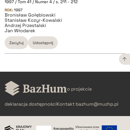
1997 / Tom 41 / Numer 4 / s. 211 - 212
ROK:
1997
Bronisław Gołębiowski
BIBTEX
Stanisław Kozyr-Kowalski
Andrzej Przestalski
Jan Włodarek
pobierz cytat
Zacytuj
Udostępnij
CZYSTY TEKST
o projekcie
pobierz cytat
deklaracja dostępności
Kontakt
bazhum@muzhp.pl
BIBTEX
pobierz cytat