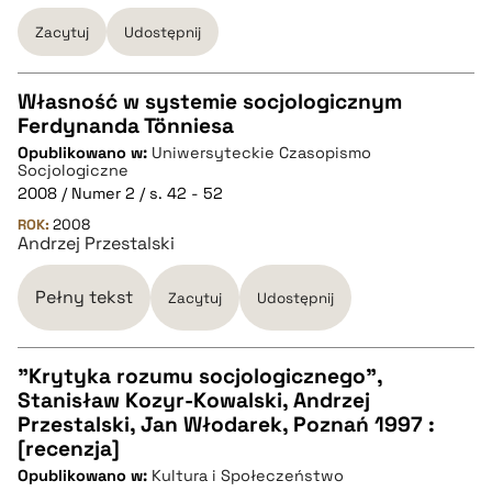
pobierz cytat
Zacytuj
Udostępnij
Własność w systemie socjologicznym
Ferdynanda Tönniesa
CZYSTY TEKST
Opublikowano w:
Uniwersyteckie Czasopismo
Socjologiczne
2008 / Numer 2 / s. 42 - 52
pobierz cytat
ROK:
2008
Andrzej Przestalski
BIBTEX
Pełny tekst
Zacytuj
Udostępnij
pobierz cytat
"Krytyka rozumu socjologicznego",
Stanisław Kozyr-Kowalski, Andrzej
CZYSTY TEKST
Przestalski, Jan Włodarek, Poznań 1997 :
[recenzja]
Opublikowano w:
Kultura i Społeczeństwo
pobierz cytat