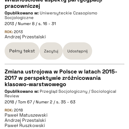
pracowniczej
CZYSTY TEKST
Opublikowano w:
Uniwersyteckie Czasopismo
Socjologiczne
2013 / Numer 8 / s. 16 - 31
pobierz cytat
ROK:
2013
Andrzej Przestalski
BIBTEX
Pełny tekst
Zacytuj
Udostępnij
pobierz cytat
Zmiana ustrojowa w Polsce w latach 2015-
2017 w perspektywie zróżnicowania
CZYSTY TEKST
klasowo-warstwowego
Opublikowano w:
Przegląd Socjologiczny / Sociological
Review
pobierz cytat
2018 / Tom 67 / Numer 2 / s. 35 - 63
ROK:
2018
Paweł Matuszewski
BIBTEX
Andrzej Przestalski
Paweł Ruszkowski