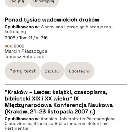
Zacytuj
Udostępnij
pobierz cytat
Ponad tysiąc wadowickich druków
Opublikowano w:
Wadoviana : przegląd historyczno-
CZYSTY TEKST
kulturalny
2008 / Tom 11 / s. 216
ROK:
2008
pobierz cytat
Marcin Płaszczyca
Tomasz Ratajczak
BIBTEX
Pełny tekst
Zacytuj
Udostępnij
pobierz cytat
"Kraków – Lwów: książki, czasopisma,
biblioteki XIX i XX wieku" IX
CZYSTY TEKST
Międzynarodowa Konferencja Naukowa
(Kraków, 21–23 listopada 2007 r.)
Opublikowano w:
Annales Universitatis Paedagogicae
pobierz cytat
Cracoviensis. Studia ad Bibliothecarum Scientiam
Pertinentia