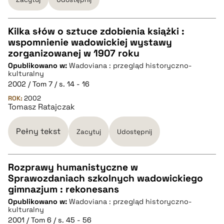
pobierz cytat
Kilka słów o sztuce zdobienia książki :
wspomnienie wadowickiej wystawy
CZYSTY TEKST
zorganizowanej w 1907 roku
Opublikowano w:
Wadoviana : przegląd historyczno-
kulturalny
pobierz cytat
2002 / Tom 7 / s. 14 - 16
ROK:
2002
Tomasz Ratajczak
BIBTEX
Pełny tekst
Zacytuj
Udostępnij
pobierz cytat
Rozprawy humanistyczne w
Sprawozdaniach szkolnych wadowickiego
CZYSTY TEKST
gimnazjum : rekonesans
Opublikowano w:
Wadoviana : przegląd historyczno-
kulturalny
pobierz cytat
2001 / Tom 6 / s. 45 - 56