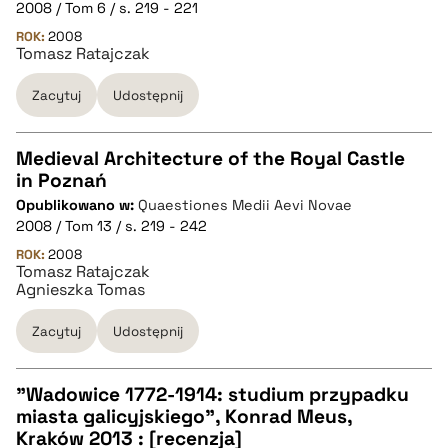
2008 / Tom 6 / s. 219 - 221
BIBTEX
ROK:
2008
Tomasz Ratajczak
pobierz cytat
Zacytuj
Udostępnij
Medieval Architecture of the Royal Castle
in Poznań
CZYSTY TEKST
Opublikowano w:
Quaestiones Medii Aevi Novae
2008 / Tom 13 / s. 219 - 242
pobierz cytat
ROK:
2008
Tomasz Ratajczak
Agnieszka Tomas
BIBTEX
Zacytuj
Udostępnij
pobierz cytat
"Wadowice 1772-1914: studium przypadku
miasta galicyjskiego", Konrad Meus,
CZYSTY TEKST
Kraków 2013 : [recenzja]