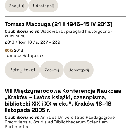
pobierz cytat
Zacytuj
Udostępnij
Tomasz Maczuga (24 II 1946–15 IV 2013)
Opublikowano w:
Wadoviana : przegląd historyczno-
CZYSTY TEKST
kulturalny
2013 / Tom 16 / s. 237 - 239
ROK:
2013
pobierz cytat
Tomasz Ratajczak
Pełny tekst
BIBTEX
Zacytuj
Udostępnij
pobierz cytat
VIII Międzynarodowa Konferencja Naukowa
„Kraków – Lwów: książki, czasopisma,
CZYSTY TEKST
biblioteki XIX i XX wieku”, Kraków 16–18
listopada 2005 r.
Opublikowano w:
Annales Universitatis Paedagogicae
pobierz cytat
Cracoviensis. Studia ad Bibliothecarum Scientiam
Pertinentia