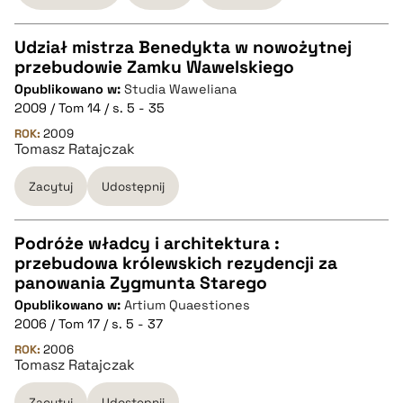
Udział mistrza Benedykta w nowożytnej
przebudowie Zamku Wawelskiego
CZYSTY TEKST
Opublikowano w:
Studia Waweliana
2009 / Tom 14 / s. 5 - 35
pobierz cytat
ROK:
2009
Tomasz Ratajczak
Zacytuj
Udostępnij
BIBTEX
pobierz cytat
Podróże władcy i architektura :
przebudowa królewskich rezydencji za
CZYSTY TEKST
panowania Zygmunta Starego
Opublikowano w:
Artium Quaestiones
2006 / Tom 17 / s. 5 - 37
pobierz cytat
ROK:
2006
Tomasz Ratajczak
BIBTEX
Zacytuj
Udostępnij