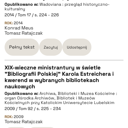
Opublikowano w:
Wadoviana : przegląd historyczno-
kulturalny
pobierz cytat
2014 / Tom 17 / s. 224 - 226
ROK:
2014
Konrad Meus
BIBTEX
Tomasz Ratajczak
pobierz cytat
Pełny tekst
Zacytuj
Udostępnij
XIX-wieczne ministrantury w świetle
"Bibliografii Polskiej" Karola Estreichera i
CZYSTY TEKST
kwerend w wybranych bibliotekach
naukowych
Opublikowano w:
Archiwa, Biblioteki i Muzea Kościelne :
pobierz cytat
organ Ośrodka Archiwów, Bibliotek i Muzeów
Kościelnych przy Katolickim Uniwersytecie Lubelskim
2009 / Tom 92 / s. 225 - 234
BIBTEX
ROK:
2009
Tomasz Ratajczak