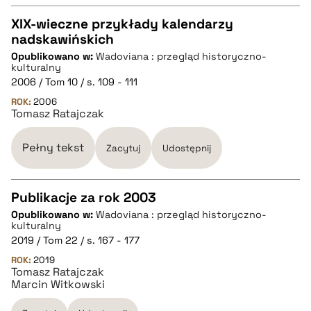
XIX-wieczne przykłady kalendarzy
nadskawińskich
CZYSTY TEKST
Opublikowano w:
Wadoviana : przegląd historyczno-
kulturalny
2006 / Tom 10 / s. 109 - 111
pobierz cytat
ROK:
2006
Tomasz Ratajczak
BIBTEX
Pełny tekst
Zacytuj
Udostępnij
pobierz cytat
Publikacje za rok 2003
Opublikowano w:
Wadoviana : przegląd historyczno-
CZYSTY TEKST
kulturalny
2019 / Tom 22 / s. 167 - 177
ROK:
2019
pobierz cytat
Tomasz Ratajczak
Marcin Witkowski
BIBTEX