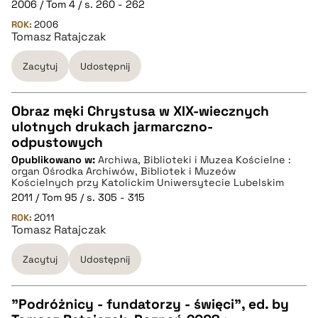
2006 / Tom 4 / s. 260 - 262
BIBTEX
ROK:
2006
Tomasz Ratajczak
pobierz cytat
Zacytuj
Udostępnij
Obraz męki Chrystusa w XIX-wiecznych
ulotnych drukach jarmarczno-
CZYSTY TEKST
odpustowych
Opublikowano w:
Archiwa, Biblioteki i Muzea Kościelne :
organ Ośrodka Archiwów, Bibliotek i Muzeów
pobierz cytat
Kościelnych przy Katolickim Uniwersytecie Lubelskim
2011 / Tom 95 / s. 305 - 315
ROK:
2011
BIBTEX
Tomasz Ratajczak
Zacytuj
Udostępnij
pobierz cytat
"Podróżnicy - fundatorzy - święci", ed. by