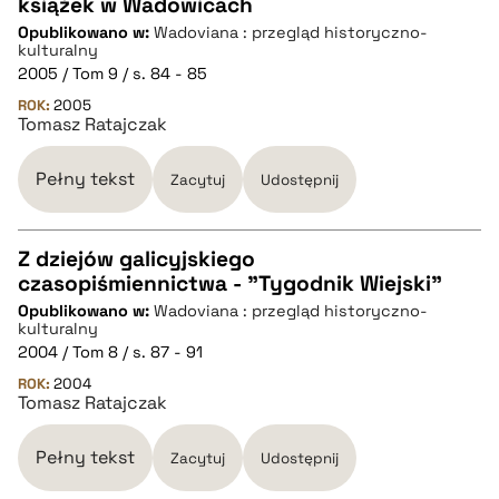
książek w Wadowicach
CZYSTY TEKST
Opublikowano w:
Wadoviana : przegląd historyczno-
kulturalny
2005 / Tom 9 / s. 84 - 85
pobierz cytat
ROK:
2005
Tomasz Ratajczak
BIBTEX
Pełny tekst
Zacytuj
Udostępnij
pobierz cytat
Z dziejów galicyjskiego
czasopiśmiennictwa - "Tygodnik Wiejski"
CZYSTY TEKST
Opublikowano w:
Wadoviana : przegląd historyczno-
kulturalny
2004 / Tom 8 / s. 87 - 91
pobierz cytat
ROK:
2004
Tomasz Ratajczak
BIBTEX
Pełny tekst
Zacytuj
Udostępnij
pobierz cytat