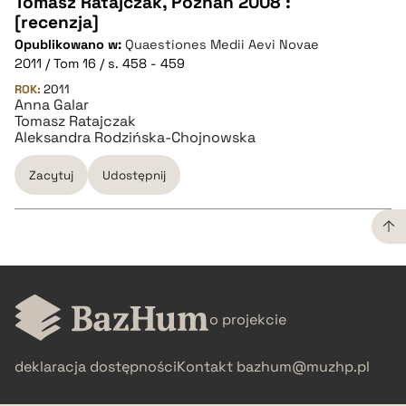
Tomasz Ratajczak, Poznań 2008 :
CZYSTY TEKST
[recenzja]
Opublikowano w:
Quaestiones Medii Aevi Novae
2011 / Tom 16 / s. 458 - 459
pobierz cytat
ROK:
2011
Anna Galar
Tomasz Ratajczak
BIBTEX
Aleksandra Rodzińska-Chojnowska
Zacytuj
Udostępnij
pobierz cytat
CZYSTY TEKST
o projekcie
pobierz cytat
deklaracja dostępności
Kontakt
bazhum@muzhp.pl
BIBTEX