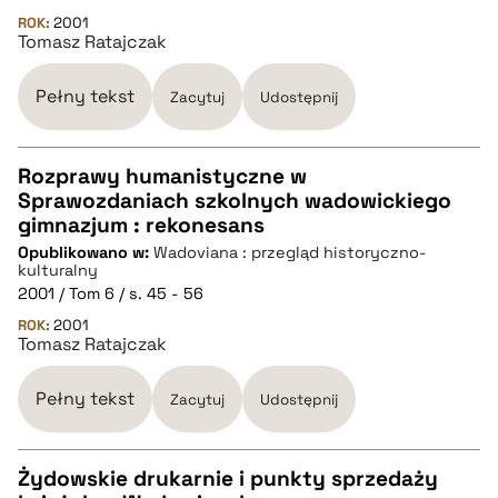
ROK:
2001
Tomasz Ratajczak
BIBTEX
Pełny tekst
Zacytuj
Udostępnij
pobierz cytat
Rozprawy humanistyczne w
Sprawozdaniach szkolnych wadowickiego
CZYSTY TEKST
gimnazjum : rekonesans
Opublikowano w:
Wadoviana : przegląd historyczno-
kulturalny
pobierz cytat
2001 / Tom 6 / s. 45 - 56
ROK:
2001
Tomasz Ratajczak
BIBTEX
Pełny tekst
Zacytuj
Udostępnij
pobierz cytat
Żydowskie drukarnie i punkty sprzedaży