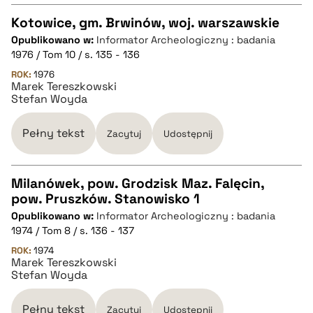
Kotowice, gm. Brwinów, woj. warszawskie
Opublikowano w:
Informator Archeologiczny : badania
CZYSTY TEKST
1976 / Tom 10 / s. 135 - 136
ROK:
1976
Marek Tereszkowski
pobierz cytat
Stefan Woyda
BIBTEX
Pełny tekst
Zacytuj
Udostępnij
pobierz cytat
Milanówek, pow. Grodzisk Maz. Falęcin,
pow. Pruszków. Stanowisko 1
CZYSTY TEKST
Opublikowano w:
Informator Archeologiczny : badania
1974 / Tom 8 / s. 136 - 137
pobierz cytat
ROK:
1974
Marek Tereszkowski
Stefan Woyda
BIBTEX
Pełny tekst
Zacytuj
Udostępnij