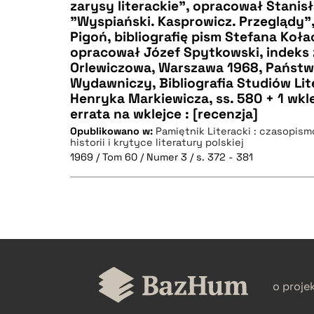
zarysy literackie", opracował Stanisł
"Wyspiański. Kasprowicz. Przeglądy"
CZYSTY TEKST
Pigoń, bibliografię pism Stefana Koł
opracował Józef Spytkowski, indeks 
Orlewiczowa, Warszawa 1968, Państw
Wydawniczy, Bibliografia Studiów Lit
Henryka Markiewicza, ss. 580 + 1 wklej
BIBTEX
errata na wklejce : [recenzja]
Opublikowano w:
Pamiętnik Literacki : czasopis
historii i krytyce literatury polskiej
1969 / Tom 60 / Numer 3 / s. 372 - 381
CZYSTY TEKST
o proje
BIBTEX