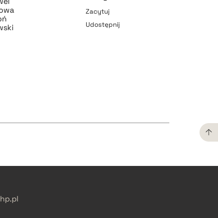
wel
pobierz cytat
zowa
Zacytuj
oń
Udostępnij
wski
pobierz cytat
pobierz cytat
pobierz cytat
p.pl