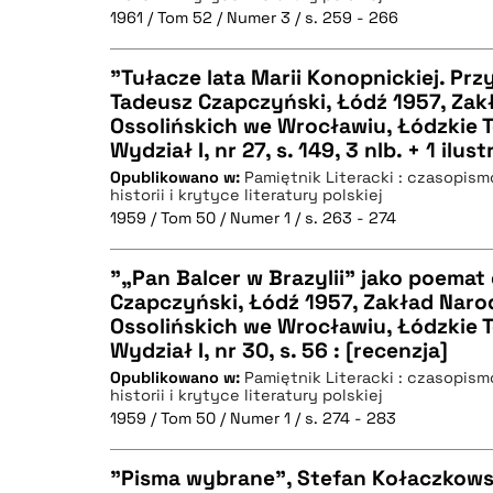
1961 / Tom 52 / Numer 3 / s. 259 - 266
"Tułacze lata Marii Konopnickiej. Przy
BIBTEX
Tadeusz Czapczyński, Łódź 1957, Zakł
Ossolińskich we Wrocławiu, Łódzkie
CZYSTY TEKST
Wydział I, nr 27, s. 149, 3 nlb. + 1 ilust
Opublikowano w:
Pamiętnik Literacki : czasopis
historii i krytyce literatury polskiej
1959 / Tom 50 / Numer 1 / s. 263 - 274
BIBTEX
"„Pan Balcer w Brazylii” jako poemat
Czapczyński, Łódź 1957, Zakład Naro
Ossolińskich we Wrocławiu, Łódzkie
CZYSTY TEKST
Wydział I, nr 30, s. 56 : [recenzja]
Opublikowano w:
Pamiętnik Literacki : czasopis
historii i krytyce literatury polskiej
1959 / Tom 50 / Numer 1 / s. 274 - 283
BIBTEX
"Pisma wybrane", Stefan Kołaczkowski,