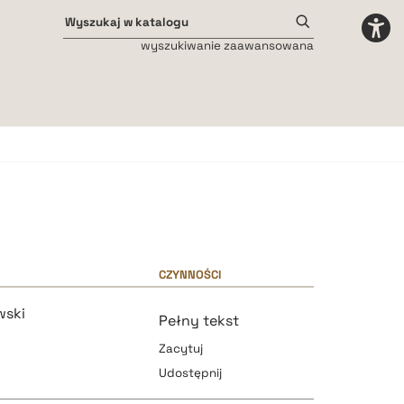
wyszukiwanie zaawansowana
Odstępy międzyliterowe
małe
średnie
duże
CZYNNOŚCI
wski
Pełny tekst
Zacytuj
Udostępnij