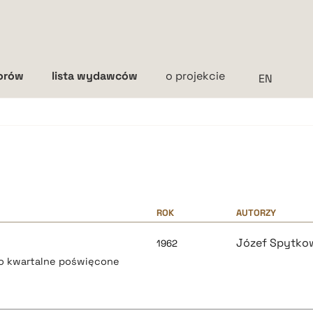
torów
lista wydawców
o projekcie
Interlinia
mała
średnia
duża
ROK
AUTORZY
Józef Spytko
1962
mo kwartalne poświęcone