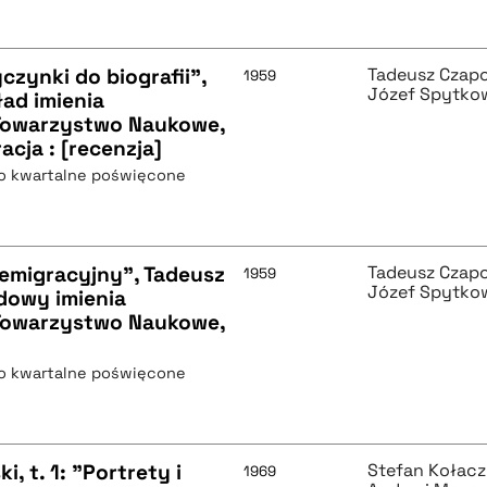
czynki do biografii",
Tadeusz Czap
1959
Józef Spytko
ad imienia
 Towarzystwo Naukowe,
racja : [recenzja]
mo kwartalne poświęcone
 emigracyjny", Tadeusz
Tadeusz Czap
1959
Józef Spytko
dowy imienia
 Towarzystwo Naukowe,
mo kwartalne poświęcone
 t. 1: "Portrety i
Stefan Kołac
1969