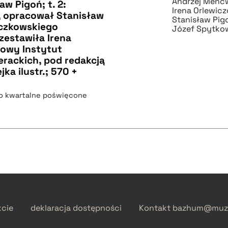
Andrzej Menc
aw Pigoń; t. 2:
Irena Orlewic
, opracował Stanisław
Stanisław Pig
aczkowskiego
Józef Spytko
zestawiła Irena
owy Instytut
erackich, pod redakcją
ka ilustr.; 570 +
mo kwartalne poświęcone
kcie
deklaracja dostępności
Kontakt
bazhum@muzh