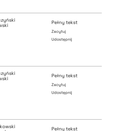
pobierz cytat
czyński
Pełny tekst
wski
Zacytuj
pobierz cytat
Udostępnij
pobierz cytat
czyński
Pełny tekst
wski
pobierz cytat
Zacytuj
Udostępnij
pobierz cytat
zkowski
Pełny tekst