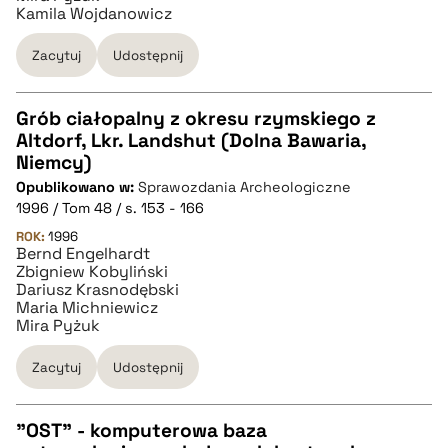
Kamila Wojdanowicz
BIBTEX
Zacytuj
Udostępnij
pobierz cytat
Grób ciałopalny z okresu rzymskiego z
Altdorf, Lkr. Landshut (Dolna Bawaria,
CZYSTY TEKST
Niemcy)
Opublikowano w:
Sprawozdania Archeologiczne
1996 / Tom 48 / s. 153 - 166
pobierz cytat
ROK:
1996
Bernd Engelhardt
Zbigniew Kobyliński
BIBTEX
Dariusz Krasnodębski
Maria Michniewicz
Mira Pyżuk
pobierz cytat
Zacytuj
Udostępnij
"OST" - komputerowa baza