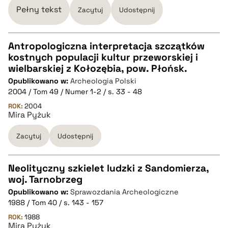
Pełny tekst
Zacytuj
Udostępnij
Antropologiczna interpretacja szczątków
kostnych populacji kultur przeworskiej i
CZYSTY TEKST
wielbarskiej z Kołozębia, pow. Płońsk.
Opublikowano w:
Archeologia Polski
2004 / Tom 49 / Numer 1-2 / s. 33 - 48
pobierz cytat
ROK:
2004
Mira Pyżuk
BIBTEX
Zacytuj
Udostępnij
pobierz cytat
Neolityczny szkielet ludzki z Sandomierza,
woj. Tarnobrzeg
CZYSTY TEKST
Opublikowano w:
Sprawozdania Archeologiczne
1988 / Tom 40 / s. 143 - 157
pobierz cytat
ROK:
1988
Mira Pyżuk