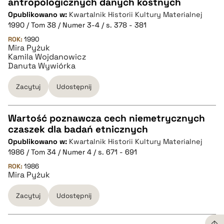
antropologicznych danych kostnych
CZYSTY TEKST
Opublikowano w:
Kwartalnik Historii Kultury Materialnej
1990 / Tom 38 / Numer 3-4 / s. 378 - 381
pobierz cytat
ROK:
1990
Mira Pyżuk
Kamila Wojdanowicz
Danuta Wywiórka
BIBTEX
Zacytuj
Udostępnij
pobierz cytat
Wartość poznawcza cech niemetrycznych
czaszek dla badań etnicznych
CZYSTY TEKST
Opublikowano w:
Kwartalnik Historii Kultury Materialnej
1986 / Tom 34 / Numer 4 / s. 671 - 691
pobierz cytat
ROK:
1986
Mira Pyżuk
Zacytuj
Udostępnij
BIBTEX