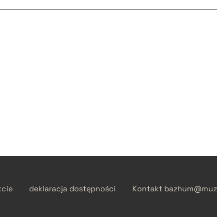
kcie
deklaracja dostępności
Kontakt
bazhum@muzh