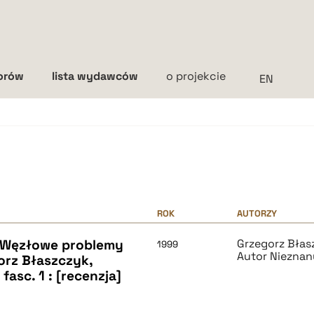
torów
lista wydawców
o projekcie
Interlinia
mała
średnia
duża
ROK
AUTORZY
. Węzłowe problemy
Grzegorz Błas
1999
Autor Nieznan
orz Błaszczyk,
 fasc. 1 : [recenzja]