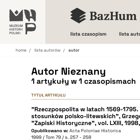
lista czasopism
lista au
home
lista autorów
autor
Wielkość liter
Autor Nieznany
1 artykuły w 1 czasopismach
TYTUŁ ARTYKUŁU
"Rzeczpospolita w latach 1569-1795
stosunków polsko-litewskich", Grzeg
"Zapiski Historyczne", vol. LXIII, 1998,
Opublikowano w:
Acta Poloniae Historica
1999 / Tom 79 / s. 257 - 258