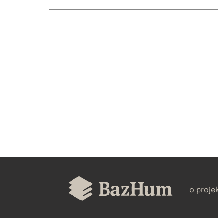
CZYSTY TEKST
BIBTEX
o proje