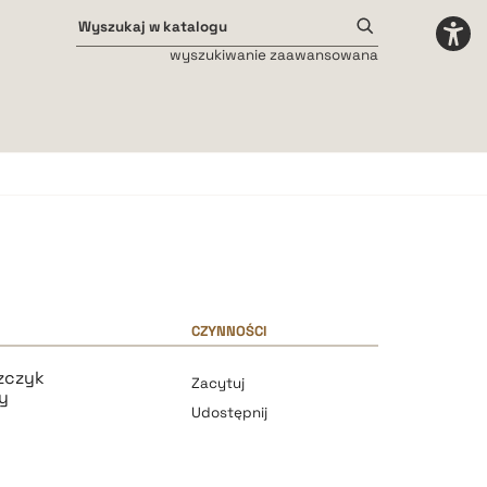
wyszukiwanie zaawansowana
Odstępy międzyliterowe
małe
średnie
duże
CZYNNOŚCI
zczyk
Zacytuj
y
Udostępnij