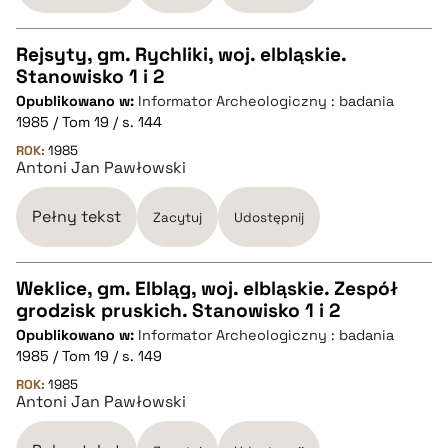
Rejsyty, gm. Rychliki, woj. elbląskie.
Stanowisko 1 i 2
CZYSTY TEKST
Opublikowano w:
Informator Archeologiczny : badania
1985 / Tom 19 / s. 144
pobierz cytat
ROK:
1985
Antoni Jan Pawłowski
BIBTEX
Pełny tekst
Zacytuj
Udostępnij
pobierz cytat
Weklice, gm. Elbląg, woj. elbląskie. Zespół
grodzisk pruskich. Stanowisko 1 i 2
CZYSTY TEKST
Opublikowano w:
Informator Archeologiczny : badania
1985 / Tom 19 / s. 149
pobierz cytat
ROK:
1985
Antoni Jan Pawłowski
BIBTEX