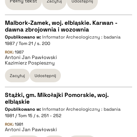
Pełny tekst
Zacytuj
Udostępnij
pobierz cytat
Malbork-Zamek, woj. elbląskie. Karwan -
dawna zbrojownia i wozownia
CZYSTY TEKST
Opublikowano w:
Informator Archeologiczny : badania
1987 / Tom 21 / s. 200
pobierz cytat
ROK:
1987
Antoni Jan Pawłowski
Kazimierz Pospieszny
BIBTEX
Zacytuj
Udostępnij
pobierz cytat
Stążki, gm. Mikołajki Pomorskie, woj.
elbląskie
CZYSTY TEKST
Opublikowano w:
Informator Archeologiczny : badania
1981 / Tom 15 / s. 251 - 252
pobierz cytat
ROK:
1981
Antoni Jan Pawłowski