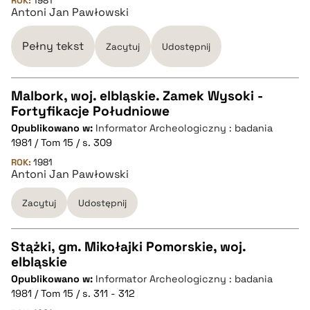
ROK:
1981
Antoni Jan Pawłowski
BIBTEX
Pełny tekst
Zacytuj
Udostępnij
pobierz cytat
Malbork, woj. elbląskie. Zamek Wysoki -
Fortyfikacje Południowe
CZYSTY TEKST
Opublikowano w:
Informator Archeologiczny : badania
1981 / Tom 15 / s. 309
pobierz cytat
ROK:
1981
Antoni Jan Pawłowski
Zacytuj
Udostępnij
BIBTEX
pobierz cytat
Stążki, gm. Mikołajki Pomorskie, woj.
elbląskie
CZYSTY TEKST
Opublikowano w:
Informator Archeologiczny : badania
1981 / Tom 15 / s. 311 - 312