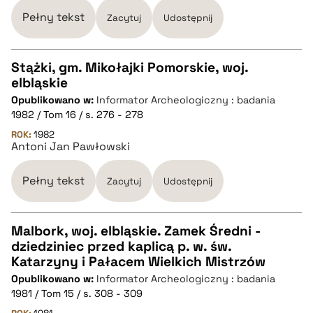
BIBTEX
Pełny tekst
Zacytuj
Udostępnij
pobierz cytat
Stążki, gm. Mikołajki Pomorskie, woj.
elbląskie
CZYSTY TEKST
Opublikowano w:
Informator Archeologiczny : badania
1982 / Tom 16 / s. 276 - 278
pobierz cytat
ROK:
1982
Antoni Jan Pawłowski
BIBTEX
Pełny tekst
Zacytuj
Udostępnij
pobierz cytat
Malbork, woj. elbląskie. Zamek Średni -
dziedziniec przed kaplicą p. w. św.
CZYSTY TEKST
Katarzyny i Pałacem Wielkich Mistrzów
Opublikowano w:
Informator Archeologiczny : badania
1981 / Tom 15 / s. 308 - 309
pobierz cytat