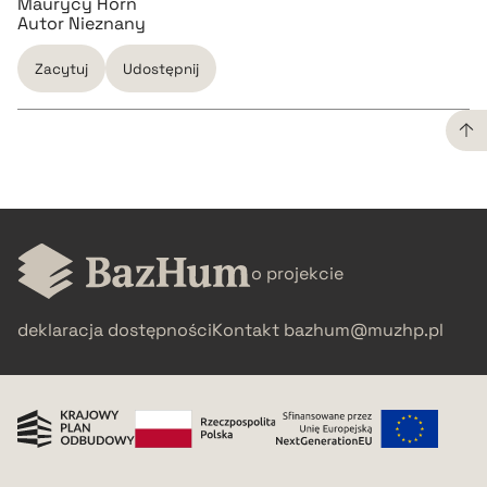
Maurycy Horn
Autor Nieznany
Zacytuj
Udostępnij
CZYSTY TEKST
pobierz cytat
o projekcie
BIBTEX
deklaracja dostępności
Kontakt
bazhum@muzhp.pl
pobierz cytat