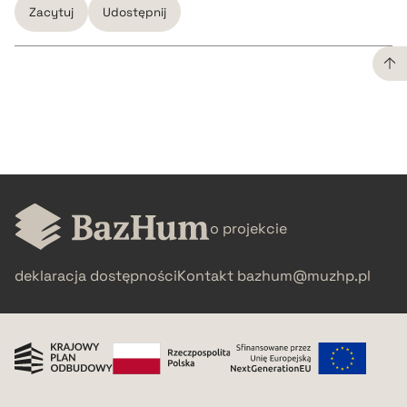
Zacytuj
Udostępnij
CZYSTY TEKST
pobierz cytat
BIBTEX
o projekcie
pobierz cytat
deklaracja dostępności
Kontakt
bazhum@muzhp.pl