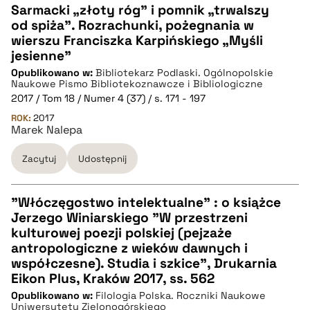
Sarmacki „złoty róg” i pomnik „trwalszy
od spiża”. Rozrachunki, pożegnania w
CZYSTY TEKST
wierszu Franciszka Karpińskiego „Myśli
jesienne”
Opublikowano w:
Bibliotekarz Podlaski. Ogólnopolskie
pobierz cytat
Naukowe Pismo Bibliotekoznawcze i Bibliologiczne
2017 / Tom 18 / Numer 4 (37) / s. 171 - 197
ROK:
BIBTEX
2017
Marek Nalepa
pobierz cytat
Zacytuj
Udostępnij
"Włóczęgostwo intelektualne" : o książce
Jerzego Winiarskiego "W przestrzeni
CZYSTY TEKST
kulturowej poezji polskiej (pejzaże
antropologiczne z wieków dawnych i
współczesne). Studia i szkice", Drukarnia
pobierz cytat
Eikon Plus, Kraków 2017, ss. 562
Opublikowano w:
Filologia Polska. Roczniki Naukowe
Uniwersytetu Zielonogórskiego