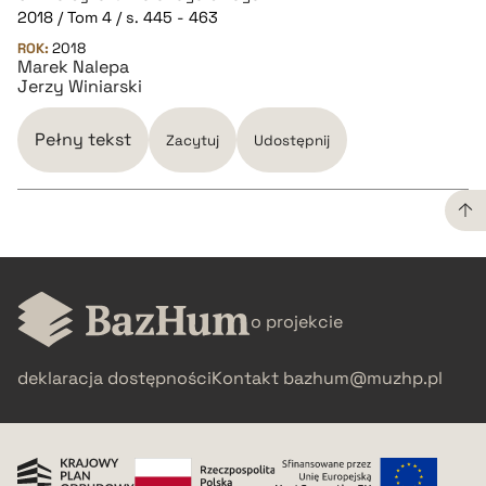
BIBTEX
2018 / Tom 4 / s. 445 - 463
ROK:
2018
pobierz cytat
Marek Nalepa
Jerzy Winiarski
Pełny tekst
Zacytuj
Udostępnij
CZYSTY TEKST
o projekcie
pobierz cytat
deklaracja dostępności
Kontakt
bazhum@muzhp.pl
BIBTEX
pobierz cytat