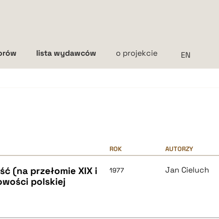
torów
lista wydawców
o projekcie
Interlinia
mała
średnia
duża
ROK
AUTORZY
ć (na przełomie XIX i
Jan Cieluch
1977
owości polskiej