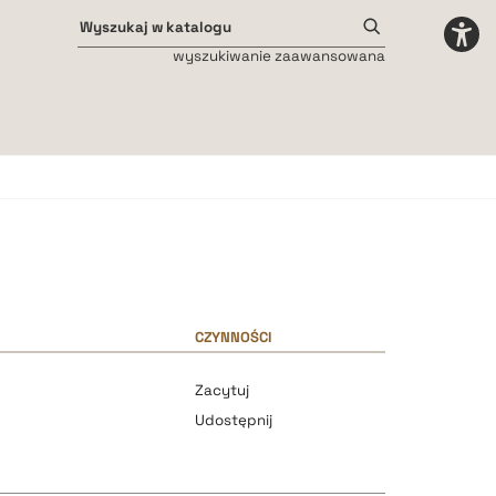
wyszukiwanie zaawansowana
Odstępy międzyliterowe
małe
średnie
duże
CZYNNOŚCI
Zacytuj
Udostępnij