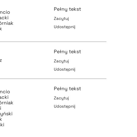
Pełny tekst
ncio
acki
Zacytuj
órniak
Udostępnij
k
pobierz cytat
Pełny tekst
z
Zacytuj
pobierz cytat
Udostępnij
pobierz cytat
Pełny tekst
ncio
acki
Zacytuj
órniak
Udostępnij
i
pobierz cytat
zyński
pobierz cytat
k
ki