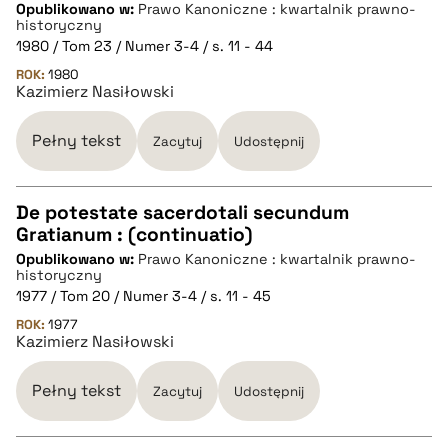
Opublikowano w:
Prawo Kanoniczne : kwartalnik prawno-
pobierz cytat
historyczny
1980 / Tom 23 / Numer 3-4 / s. 11 - 44
ROK:
BIBTEX
1980
Kazimierz Nasiłowski
pobierz cytat
Pełny tekst
Zacytuj
Udostępnij
De potestate sacerdotali secundum
Gratianum : (continuatio)
CZYSTY TEKST
Opublikowano w:
Prawo Kanoniczne : kwartalnik prawno-
historyczny
1977 / Tom 20 / Numer 3-4 / s. 11 - 45
pobierz cytat
ROK:
1977
Kazimierz Nasiłowski
BIBTEX
Pełny tekst
Zacytuj
Udostępnij
pobierz cytat