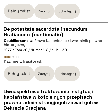
BIBTEX
Pełny tekst
Zacytuj
Udostępnij
pobierz cytat
De potestate sacerdotali secundum
Gratianum : (continuatio)
CZYSTY TEKST
Opublikowano w:
Prawo Kanoniczne : kwartalnik prawno-
historyczny
1977 / Tom 20 / Numer 1-2 / s. 11 - 39
pobierz cytat
ROK:
1977
Kazimierz Nasiłowski
BIBTEX
Pełny tekst
Zacytuj
Udostępnij
pobierz cytat
Dwuaspektowe traktowanie instytucji
kapłaństwa w kościelnych przepisach
CZYSTY TEKST
prawno-administracyjnych zawartych w
Dekrecie Gracjana