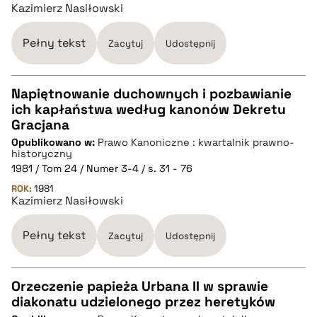
Kazimierz Nasiłowski
BIBTEX
Pełny tekst
Zacytuj
Udostępnij
pobierz cytat
Napiętnowanie duchownych i pozbawianie
ich kapłaństwa według kanonów Dekretu
CZYSTY TEKST
Gracjana
Opublikowano w:
Prawo Kanoniczne : kwartalnik prawno-
historyczny
pobierz cytat
1981 / Tom 24 / Numer 3-4 / s. 31 - 76
ROK:
1981
Kazimierz Nasiłowski
BIBTEX
Pełny tekst
Zacytuj
Udostępnij
pobierz cytat
Orzeczenie papieża Urbana II w sprawie
diakonatu udzielonego przez heretyków
CZYSTY TEKST