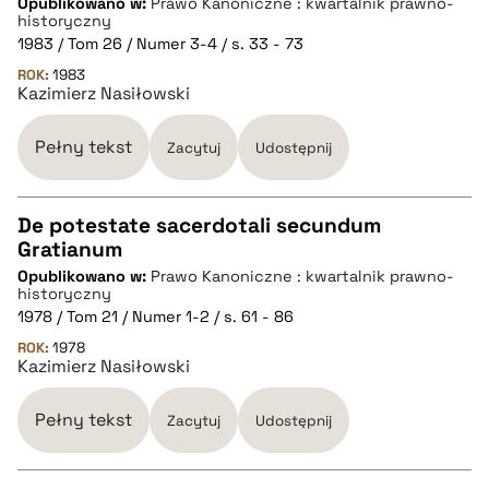
Opublikowano w:
Prawo Kanoniczne : kwartalnik prawno-
historyczny
1983 / Tom 26 / Numer 3-4 / s. 33 - 73
pobierz cytat
ROK:
1983
Kazimierz Nasiłowski
BIBTEX
Pełny tekst
Zacytuj
Udostępnij
pobierz cytat
De potestate sacerdotali secundum
Gratianum
CZYSTY TEKST
Opublikowano w:
Prawo Kanoniczne : kwartalnik prawno-
historyczny
1978 / Tom 21 / Numer 1-2 / s. 61 - 86
pobierz cytat
ROK:
1978
Kazimierz Nasiłowski
BIBTEX
Pełny tekst
Zacytuj
Udostępnij
pobierz cytat