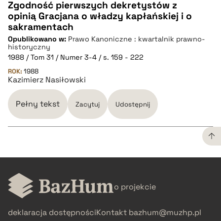
Zgodność pierwszych dekretystów z
opinią Gracjana o władzy kapłańskiej i o
CZYSTY TEKST
sakramentach
Opublikowano w:
Prawo Kanoniczne : kwartalnik prawno-
historyczny
pobierz cytat
1988 / Tom 31 / Numer 3-4 / s. 159 - 222
ROK:
1988
Kazimierz Nasiłowski
BIBTEX
Pełny tekst
Zacytuj
Udostępnij
pobierz cytat
CZYSTY TEKST
o projekcie
pobierz cytat
deklaracja dostępności
Kontakt
bazhum@muzhp.pl
BIBTEX