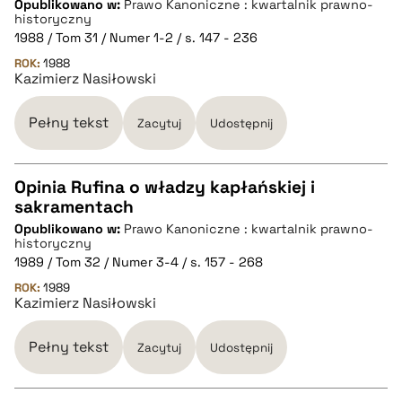
Opublikowano w:
Prawo Kanoniczne : kwartalnik prawno-
historyczny
1988 / Tom 31 / Numer 1-2 / s. 147 - 236
pobierz cytat
ROK:
1988
Kazimierz Nasiłowski
BIBTEX
Pełny tekst
Zacytuj
Udostępnij
pobierz cytat
Opinia Rufina o władzy kapłańskiej i
sakramentach
CZYSTY TEKST
Opublikowano w:
Prawo Kanoniczne : kwartalnik prawno-
historyczny
1989 / Tom 32 / Numer 3-4 / s. 157 - 268
pobierz cytat
ROK:
1989
Kazimierz Nasiłowski
BIBTEX
Pełny tekst
Zacytuj
Udostępnij
pobierz cytat