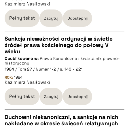
Kazimierz Nasiłowski
BIBTEX
Pełny tekst
Zacytuj
Udostępnij
pobierz cytat
Sankcja nieważności ordynacji w świetle
źródeł prawa kościelnego do połowy V
CZYSTY TEKST
wieku
Opublikowano w:
Prawo Kanoniczne : kwartalnik prawno-
historyczny
pobierz cytat
1984 / Tom 27 / Numer 1-2 / s. 145 - 221
ROK:
1984
Kazimierz Nasiłowski
BIBTEX
Pełny tekst
Zacytuj
Udostępnij
pobierz cytat
Duchowni niekanoniczni, a sankcje na nich
nakładane w okresie święceń relatywnych
CZYSTY TEKST