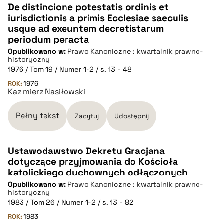
De distincione potestatis ordinis et
iurisdictionis a primis Ecclesiae saeculis
CZYSTY TEKST
usque ad exeuntem decretistarum
periodum peracta
Opublikowano w:
Prawo Kanoniczne : kwartalnik prawno-
pobierz cytat
historyczny
1976 / Tom 19 / Numer 1-2 / s. 13 - 48
ROK:
BIBTEX
1976
Kazimierz Nasiłowski
pobierz cytat
Pełny tekst
Zacytuj
Udostępnij
Ustawodawstwo Dekretu Gracjana
dotyczące przyjmowania do Kościoła
CZYSTY TEKST
katolickiego duchownych odłączonych
Opublikowano w:
Prawo Kanoniczne : kwartalnik prawno-
historyczny
pobierz cytat
1983 / Tom 26 / Numer 1-2 / s. 13 - 82
ROK:
1983