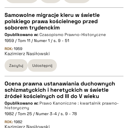
Samowolne migracje kleru w świetle
polskiego prawa kościelnego przed
CZYSTY TEKST
soborem trydenckim
Opublikowano w:
Czasopismo Prawno-Historyczne
1959 / Tom 11 / Numer 1 / s. 9 - 51
pobierz cytat
ROK:
1959
Kazimierz Nasiłowski
BIBTEX
Zacytuj
Udostępnij
pobierz cytat
Ocena prawna ustanawiania duchownych
schizmatyckich i heretyckich w świetle
CZYSTY TEKST
źródeł kościelnych od III do V wieku
Opublikowano w:
Prawo Kanoniczne : kwartalnik prawno-
historyczny
pobierz cytat
1982 / Tom 25 / Numer 3-4 / s. 9 - 78
ROK:
1982
Kazimierz Nasiłowski