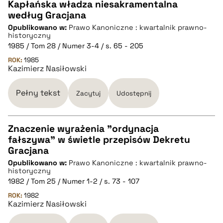
Kapłańska władza niesakramentalna
według Gracjana
CZYSTY TEKST
Opublikowano w:
Prawo Kanoniczne : kwartalnik prawno-
historyczny
1985 / Tom 28 / Numer 3-4 / s. 65 - 205
pobierz cytat
ROK:
1985
Kazimierz Nasiłowski
BIBTEX
Pełny tekst
Zacytuj
Udostępnij
pobierz cytat
Znaczenie wyrażenia "ordynacja
fałszywa" w świetle przepisów Dekretu
CZYSTY TEKST
Gracjana
Opublikowano w:
Prawo Kanoniczne : kwartalnik prawno-
historyczny
pobierz cytat
1982 / Tom 25 / Numer 1-2 / s. 73 - 107
ROK:
1982
Kazimierz Nasiłowski
BIBTEX