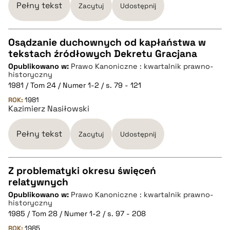
Pełny tekst
Zacytuj
Udostępnij
pobierz cytat
Osądzanie duchownych od kapłaństwa w
tekstach źródłowych Dekretu Gracjana
CZYSTY TEKST
Opublikowano w:
Prawo Kanoniczne : kwartalnik prawno-
historyczny
1981 / Tom 24 / Numer 1-2 / s. 79 - 121
pobierz cytat
ROK:
1981
Kazimierz Nasiłowski
BIBTEX
Pełny tekst
Zacytuj
Udostępnij
pobierz cytat
Z problematyki okresu święceń
relatywnych
CZYSTY TEKST
Opublikowano w:
Prawo Kanoniczne : kwartalnik prawno-
historyczny
1985 / Tom 28 / Numer 1-2 / s. 97 - 208
pobierz cytat
ROK:
1985