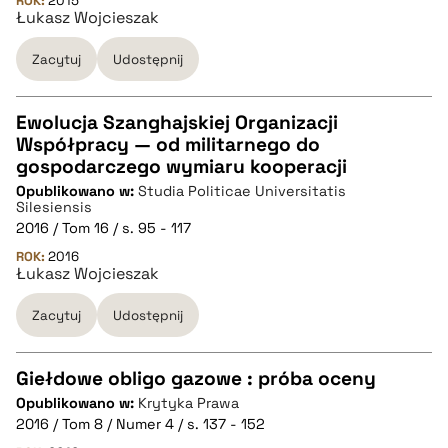
ROK:
2015
Łukasz Wojcieszak
BIBTEX
Zacytuj
Udostępnij
pobierz cytat
Ewolucja Szanghajskiej Organizacji
Współpracy — od militarnego do
CZYSTY TEKST
gospodarczego wymiaru kooperacji
Opublikowano w:
Studia Politicae Universitatis
Silesiensis
pobierz cytat
2016 / Tom 16 / s. 95 - 117
ROK:
2016
Łukasz Wojcieszak
BIBTEX
Zacytuj
Udostępnij
pobierz cytat
Giełdowe obligo gazowe : próba oceny
Opublikowano w:
Krytyka Prawa
CZYSTY TEKST
2016 / Tom 8 / Numer 4 / s. 137 - 152