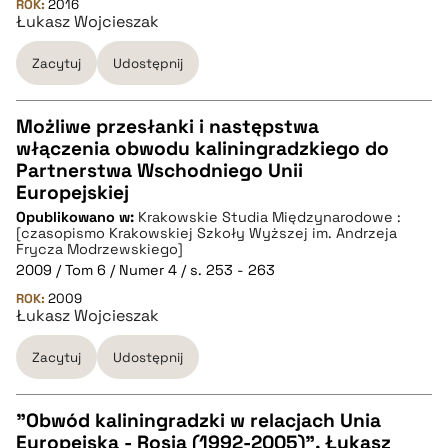
ROK:
2016
Łukasz Wojcieszak
pobierz cytat
Zacytuj
Udostępnij
BIBTEX
Możliwe przesłanki i następstwa
pobierz cytat
włączenia obwodu kaliningradzkiego do
CZYSTY TEKST
Partnerstwa Wschodniego Unii
Europejskiej
Opublikowano w:
Krakowskie Studia Międzynarodowe :
pobierz cytat
[czasopismo Krakowskiej Szkoły Wyższej im. Andrzeja
Frycza Modrzewskiego]
2009 / Tom 6 / Numer 4 / s. 253 - 263
BIBTEX
ROK:
2009
Łukasz Wojcieszak
pobierz cytat
Zacytuj
Udostępnij
"Obwód kaliningradzki w relacjach Unia
Europejska - Rosja (1992-2005)", Łukasz