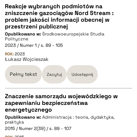
Reakcje wybranych podmiotów na
zniszczenie gazociągów Nord Stream :
CZYSTY TEKST
problem jakości informacji obecnej w
przestrzeni publicznej
Opublikowano w:
Środkowoeuropejskie Studia
pobierz cytat
Polityczne
2023 / Numer 1 / s. 89 - 105
ROK:
BIBTEX
2023
Łukasz Wojcieszak
pobierz cytat
Pełny tekst
Zacytuj
Udostępnij
Znaczenie samorządu wojewódzkiego w
zapewnianiu bezpieczeństwa
CZYSTY TEKST
energetycznego
Opublikowano w:
Administracja : teoria, dydaktyka,
praktyka
pobierz cytat
2015 / Numer 2(39) / s. 89 - 107