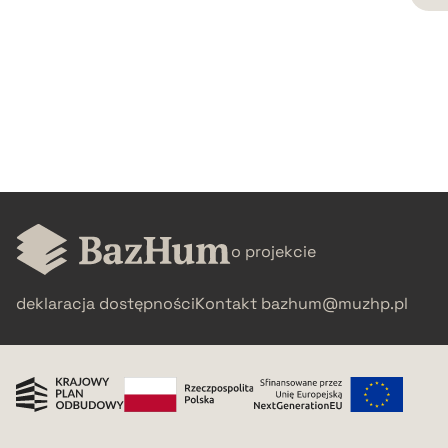
CZYSTY TEKST
pobierz cytat
BIBTEX
pobierz cytat
o projekcie
deklaracja dostępności
Kontakt
bazhum@muzhp.pl