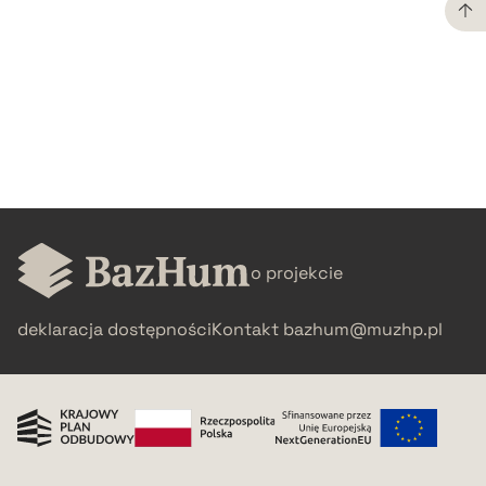
CZYSTY TEKST
pobierz cytat
BIBTEX
pobierz cytat
o projekcie
deklaracja dostępności
Kontakt
bazhum@muzhp.pl