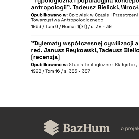
"Typologiczna i populacyjna koncepc
antropologii", Tadeusz Bielicki, Wrocł
Opublikowano w:
Człowiek w Czasie i Przestrzeni 
CZYSTY TEKST
Towarzystwa Antropologicznego
1963 / Tom 6 / Numer 1(21) / s. 38 - 39
"Dylematy współczesnej cywilizacji a
red. Janusz Reykowski, Tadeusz Bieli
BIBTEX
[recenzja]
CZYSTY TEKST
Opublikowano w:
Studia Teologiczne : Białystok
1998 / Tom 16 / s. 385 - 387
BIBTEX
CZYSTY TEKST
o proje
BIBTEX