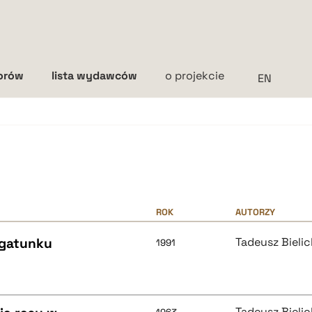
torów
lista wydawców
o projekcie
Interlinia
mała
średnia
duża
ROK
AUTORZY
 gatunku
Tadeusz Bielic
1991
Tadeusz Bielic