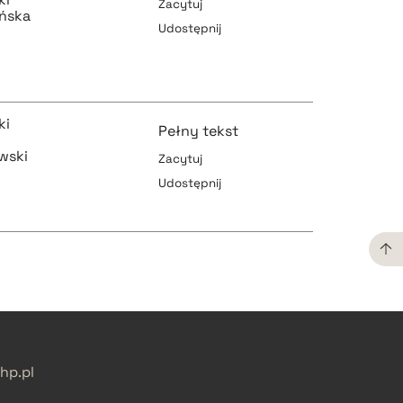
Zacytuj
ińska
Udostępnij
pobierz cytat
ki
Pełny tekst
wski
Zacytuj
pobierz cytat
Udostępnij
pobierz cytat
pobierz cytat
pobierz cytat
p.pl