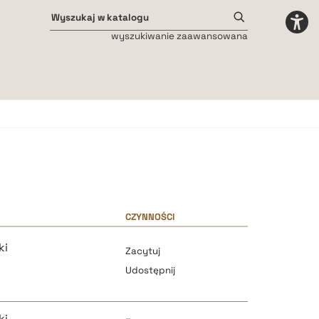
wyszukiwanie zaawansowana
Odstępy międzyliterowe
małe
średnie
duże
CZYNNOŚCI
ki
Zacytuj
Udostępnij
ki