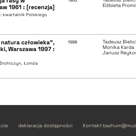
ja rasy w
1963
Elżbieta Prom
aw 1961 : [recenzja]
: kwartalnik Polskiego
 natura człowieka",
Tadeusz Bielic
1998
Monika Karda
cki, Warszawa 1997 :
Janusz Reyko
, Drohiczyn, Łomża
kcie
deklaracja dostępności
Kontakt
bazhum@muzh