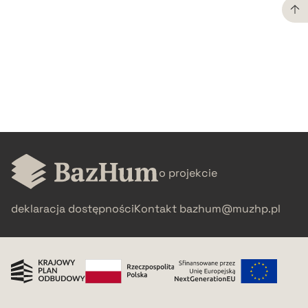
CZYSTY TEKST
pobierz cytat
BIBTEX
pobierz cytat
o projekcie
deklaracja dostępności
Kontakt
bazhum@muzhp.pl