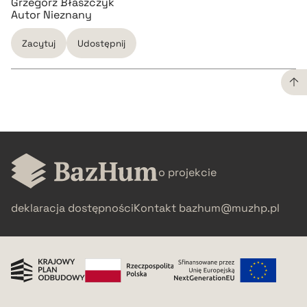
Grzegorz Błaszczyk
Autor Nieznany
Zacytuj
Udostępnij
CZYSTY TEKST
pobierz cytat
o projekcie
BIBTEX
deklaracja dostępności
Kontakt
bazhum@muzhp.pl
pobierz cytat