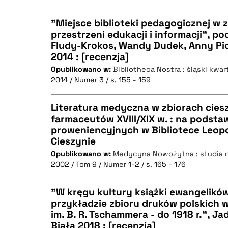
"Miejsce biblioteki pedagogicznej w z
przestrzeni edukacji i informacji", po
Fludy-Krokos, Wandy Dudek, Anny Pio
CZYSTY TEKST
2014 : [recenzja]
Opublikowano w:
Bibliotheca Nostra : śląski kwa
2014 / Numer 3 / s. 155 - 159
BIBTEX
Literatura medyczna w zbiorach ciesz
farmaceutów XVIII/XIX w. : na podsta
proweniencyjnych w Bibliotece Leop
CZYSTY TEKST
Cieszynie
Opublikowano w:
Medycyna Nowożytna : studia 
2002 / Tom 9 / Numer 1-2 / s. 165 - 176
BIBTEX
"W kręgu kultury książki ewangelikó
przykładzie zbioru druków polskich w
im. B. R. Tschammera - do 1918 r.", Ja
CZYSTY TEKST
Biała 2018 : [recenzja]