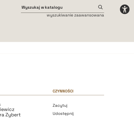
wyszukiwanie zaawansowana
Odstępy międzyliterowe
małe
średnie
duże
CZYNNOŚCI
a
Zacytuj
kiewicz
Udostępnij
ra Zybert