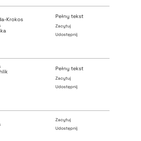
Pełny tekst
da-Krokos
a
Zacytuj
ska
Udostępnij
pobierz cytat
a
Pełny tekst
hlik
pobierz cytat
Zacytuj
Udostępnij
pobierz cytat
Zacytuj
a
Udostępnij
pobierz cytat