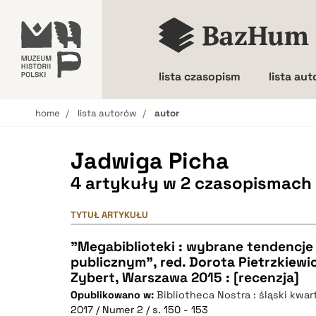
lista czasopism
lista au
home
lista autorów
autor
Wielkość liter
Jadwiga Picha
4 artykuły w 2 czasopismach
TYTUŁ ARTYKUŁU
"Megabiblioteki : wybrane tendencje 
publicznym", red. Dorota Pietrzkiewic
Zybert, Warszawa 2015 : [recenzja]
Opublikowano w:
Bibliotheca Nostra : śląski kwa
2017 / Numer 2 / s. 150 - 153