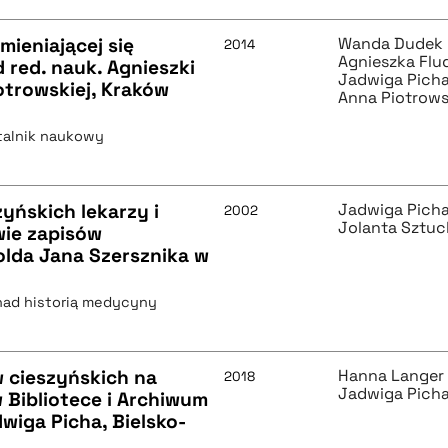
mieniającej się
Wanda Dudek
2014
Agnieszka Flu
d red. nauk. Agnieszki
Jadwiga Pich
trowskiej, Kraków
Anna Piotrow
rtalnik naukowy
yńskich lekarzy i
Jadwiga Pich
2002
Jolanta Sztuc
wie zapisów
olda Jana Szersznika w
nad historią medycyny
w cieszyńskich na
Hanna Langer
2018
Jadwiga Pich
 Bibliotece i Archiwum
dwiga Picha, Bielsko-