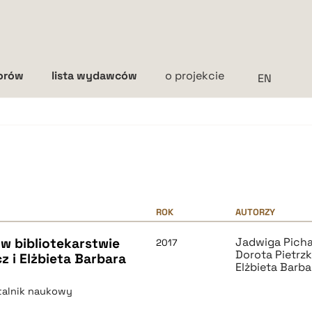
torów
lista wydawców
o projekcie
Interlinia
mała
średnia
duża
ROK
AUTORZY
w bibliotekarstwie
Jadwiga Pich
2017
Dorota Pietrz
z i Elżbieta Barbara
Elżbieta Barba
rtalnik naukowy