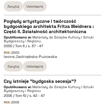
Zacytuj
Udostępnij
Poglądy artystyczne i twórczość
bydgoskiego architekta Fritza Weidnera :
CZYSTY TEKST
Część II. Działalność architektoniczna
Opublikowano w:
Materiały do Dziejów Kultury i Sztuki
Bydgoszczy i Regionu
pobierz cytat
2000 / Tom 5 / s. 37 - 47
ROK:
2000
Iwona Jastrzębska-Puzowska
BIBTEX
Zacytuj
Udostępnij
pobierz cytat
Czy istnieje "bydgoska secesja"?
Opublikowano w:
Materiały do Dziejów Kultury i Sztuki
CZYSTY TEKST
Bydgoszczy i Regionu
2005 / Tom 10 / s. 42 - 47
ROK:
2005
pobierz cytat