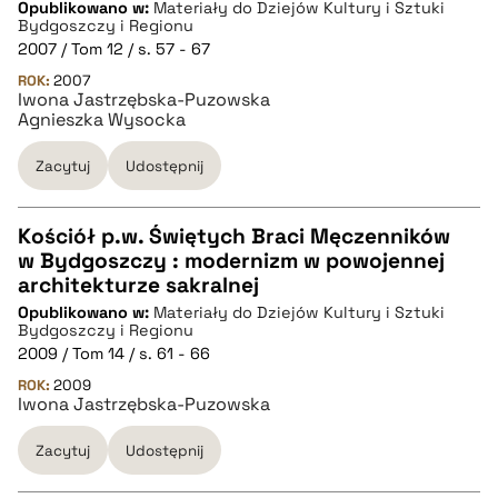
Opublikowano w:
Materiały do Dziejów Kultury i Sztuki
pobierz cytat
Bydgoszczy i Regionu
2007 / Tom 12 / s. 57 - 67
ROK:
BIBTEX
2007
Iwona Jastrzębska-Puzowska
Agnieszka Wysocka
pobierz cytat
Zacytuj
Udostępnij
Kościół p.w. Świętych Braci Męczenników
w Bydgoszczy : modernizm w powojennej
CZYSTY TEKST
architekturze sakralnej
Opublikowano w:
Materiały do Dziejów Kultury i Sztuki
Bydgoszczy i Regionu
pobierz cytat
2009 / Tom 14 / s. 61 - 66
ROK:
2009
Iwona Jastrzębska-Puzowska
BIBTEX
Zacytuj
Udostępnij
pobierz cytat