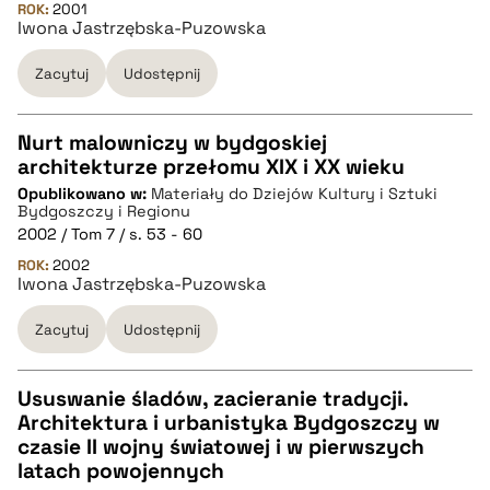
ROK:
2001
Iwona Jastrzębska-Puzowska
BIBTEX
Zacytuj
Udostępnij
pobierz cytat
Nurt malowniczy w bydgoskiej
architekturze przełomu XIX i XX wieku
CZYSTY TEKST
Opublikowano w:
Materiały do Dziejów Kultury i Sztuki
Bydgoszczy i Regionu
2002 / Tom 7 / s. 53 - 60
pobierz cytat
ROK:
2002
Iwona Jastrzębska-Puzowska
BIBTEX
Zacytuj
Udostępnij
pobierz cytat
Ususwanie śladów, zacieranie tradycji.
Architektura i urbanistyka Bydgoszczy w
CZYSTY TEKST
czasie II wojny światowej i w pierwszych
latach powojennych