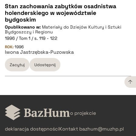
Stan zachowania zabytków osadnistwa
holenderskiego w województwie
CZYSTY TEKST
bydgoskim
Opublikowano w:
Materiały do Dziejów Kultury i Sztuki
Bydgoszczy i Regionu
pobierz cytat
1996 / Tom 1 / s. 119 - 122
ROK:
1996
Iwona Jastrzębska-Puzowska
BIBTEX
Zacytuj
Udostępnij
pobierz cytat
CZYSTY TEKST
o projekcie
pobierz cytat
deklaracja dostępności
Kontakt
bazhum@muzhp.pl
BIBTEX