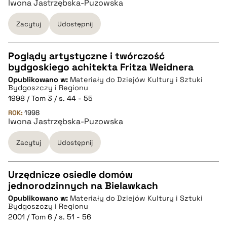
Iwona Jastrzębska-Puzowska
Zacytuj
Udostępnij
BIBTEX
Poglądy artystyczne i twórczość
pobierz cytat
bydgoskiego achitekta Fritza Weidnera
CZYSTY TEKST
Opublikowano w:
Materiały do Dziejów Kultury i Sztuki
Bydgoszczy i Regionu
1998 / Tom 3 / s. 44 - 55
pobierz cytat
ROK:
1998
Iwona Jastrzębska-Puzowska
BIBTEX
Zacytuj
Udostępnij
pobierz cytat
Urzędnicze osiedle domów
jednorodzinnych na Bielawkach
CZYSTY TEKST
Opublikowano w:
Materiały do Dziejów Kultury i Sztuki
Bydgoszczy i Regionu
2001 / Tom 6 / s. 51 - 56
pobierz cytat