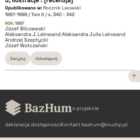
5, ilustracje : [recenzja]
Opublikowano w:
Rocznik Lwowski
1997-1998 / Tom 5 / s. 340 - 342
ROK:
1997
Józef Bilczewski
Aleksandra J. Leinwand Aleksandra Julia Leinwand
Andrzej Szeptycki
Józef Wołczański
Zacytuj
Udostępnij
CZYSTY TEKST
o projekcie
pobierz cytat
deklaracja dostępności
Kontakt
bazhum@muzhp.pl
BIBTEX