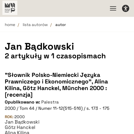
home
lista autorów
autor
Jan Bądkowski
2 artykuły w 1 czasopismach
"Słownik Polsko-Niemiecki Języka
Prawniczego i Ekonomicznego", Alina
Kilina, Götz Hanckel, München 2000 :
[recenzja]
Opublikowano w:
Palestra
2000 / Tom 44 / Numer 11-12(515-516) / s. 173 - 175
ROK:
2000
Jan Bądkowski
Götz Hanckel
Alina Kilina