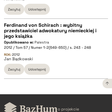
Zacytuj
Udostępnij
Ferdinand von Schirach : wybitny
przedstawiciel adwokatury niemieckiej i
CZYSTY TEKST
jego książka
Opublikowano w:
Palestra
2012 / Tom 57 / Numer 1-2(649-650) / s. 243 - 248
pobierz cytat
ROK:
2012
Jan Bądkowski
BIBTEX
Zacytuj
Udostępnij
pobierz cytat
CZYSTY TEKST
o projekcie
pobierz cytat