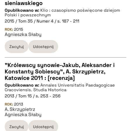
sieniawskiego
pobierz cytat
Opublikowano w:
Klio : czasopismo poświęcone dziejom
Polski i powszechnym
2015 / Tom 35 / Numer 4 / s. 187 - 211
BIBTEX
ROK:
2015
Agnieszka Słaby
pobierz cytat
Zacytuj
Udostępnij
"Królewscy synowie-Jakub, Aleksander i
Konstanty Sobiescy", A. Skrzypietrz,
CZYSTY TEKST
Katowice 2011 : [recenzja]
Opublikowano w:
Annales Universitatis Paedagogicae
Cracoviensis. Studia Historica
pobierz cytat
2013 / Tom 15 / s. 253 - 256
ROK:
2013
A. Skrzypietrz
BIBTEX
Agnieszka Słaby
Zacytuj
Udostępnij
pobierz cytat