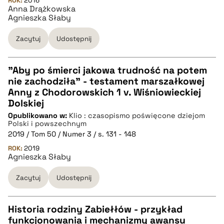
ROK:
2016
Anna Drążkowska
Agnieszka Słaby
pobierz cytat
Zacytuj
Udostępnij
"Aby po śmierci jakowa trudność na potem
nie zachodziła" - testament marszałkowej
CZYSTY TEKST
Anny z Chodorowskich 1 v. Wiśniowieckiej
Dolskiej
Opublikowano w:
Klio : czasopismo poświęcone dziejom
pobierz cytat
Polski i powszechnym
2019 / Tom 50 / Numer 3 / s. 131 - 148
ROK:
BIBTEX
2019
Agnieszka Słaby
pobierz cytat
Zacytuj
Udostępnij
Historia rodziny Zabiełłów - przykład
funkcjonowania i mechanizmy awansu