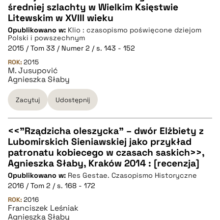
CZYSTY TEKST
średniej szlachty w Wielkim Księstwie
Litewskim w XVIII wieku
Opublikowano w:
Klio : czasopismo poświęcone dziejom
pobierz cytat
Polski i powszechnym
2015 / Tom 33 / Numer 2 / s. 143 - 152
ROK:
BIBTEX
2015
M. Jusupović
Agnieszka Słaby
pobierz cytat
Zacytuj
Udostępnij
<<"Rządzicha oleszycka” – dwór Elżbiety z
Lubomirskich Sieniawskiej jako przykład
CZYSTY TEKST
patronatu kobiecego w czasach saskich>>,
Agnieszka Słaby, Kraków 2014 : [recenzja]
Opublikowano w:
Res Gestae. Czasopismo Historyczne
pobierz cytat
2016 / Tom 2 / s. 168 - 172
ROK:
2016
Franciszek Leśniak
BIBTEX
Agnieszka Słaby