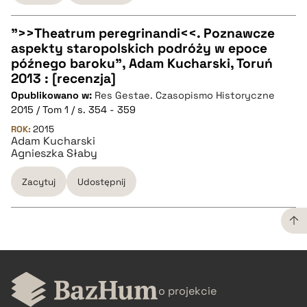
">>Theatrum peregrinandi<<. Poznawcze
aspekty staropolskich podróży w epoce
CZYSTY TEKST
późnego baroku", Adam Kucharski, Toruń
2013 : [recenzja]
Opublikowano w:
Res Gestae. Czasopismo Historyczne
pobierz cytat
2015 / Tom 1 / s. 354 - 359
ROK:
2015
Adam Kucharski
BIBTEX
Agnieszka Słaby
pobierz cytat
Zacytuj
Udostępnij
CZYSTY TEKST
o projekcie
pobierz cytat