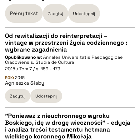
pobierz cytat
Pełny tekst
Zacytuj
Udostępnij
Od rewitalizacji do reinterpretacji –
vintage w przestrzeni życia codziennego :
CZYSTY TEKST
wybrane zagadnienia
Opublikowano w:
Annales Universitatis Paedagogicae
Cracoviensis. Studia de Cultura
pobierz cytat
2015 / Tom 7 / s. 169 - 179
ROK:
2015
Agnieszka Słaby
BIBTEX
Zacytuj
Udostępnij
pobierz cytat
"Ponieważ z nieuchronnego wyroku
Boskiego, idę w drogę wieczności" - edycja
CZYSTY TEKST
i analiza treści testamentu hetmana
wielkiego koronnego Mikołaja