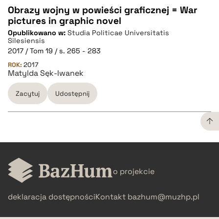
Obrazy wojny w powieści graficznej = War
pictures in graphic novel
CZYSTY TEKST
Opublikowano w:
Studia Politicae Universitatis
Silesiensis
2017 / Tom 19 / s. 265 - 283
pobierz cytat
ROK:
2017
Matylda Sęk-Iwanek
BIBTEX
Zacytuj
Udostępnij
pobierz cytat
CZYSTY TEKST
o projekcie
pobierz cytat
deklaracja dostępności
Kontakt
bazhum@muzhp.pl
BIBTEX