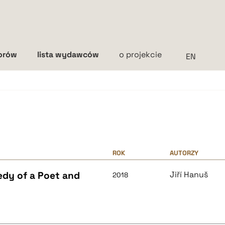
torów
lista wydawców
o projekcie
Interlinia
mała
średnia
duża
ROK
AUTORZY
edy of a Poet and
Jiří Hanuš
2018