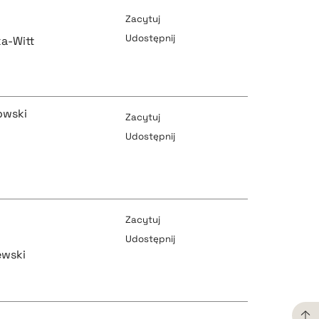
Zacytuj
Udostępnij
a-Witt
pobierz cytat
owski
Zacytuj
Udostępnij
pobierz cytat
pobierz cytat
Zacytuj
Udostępnij
ewski
pobierz cytat
pobierz cytat