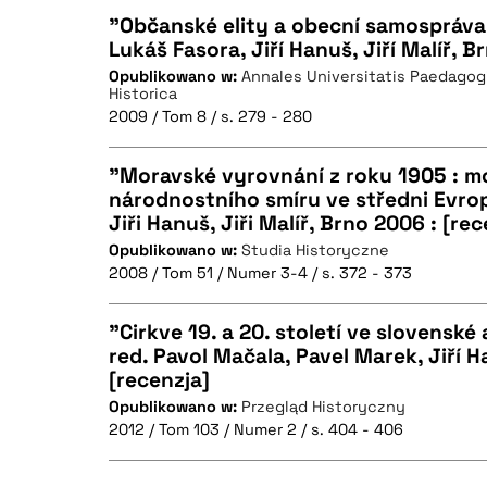
"Občanské elity a obecní samospráva
Lukáš Fasora, Jiří Hanuš, Jiří Malíř, B
Opublikowano w:
Annales Universitatis Paedagog
CZYSTY TEKST
Historica
2009 / Tom 8 / s. 279 - 280
"Moravské vyrovnání z roku 1905 : mo
národnostního smíru ve středni Evrop
BIBTEX
Jiři Hanuš, Jiři Malíř, Brno 2006 : [rec
CZYSTY TEKST
Opublikowano w:
Studia Historyczne
2008 / Tom 51 / Numer 3-4 / s. 372 - 373
"Cirkve 19. a 20. století ve slovenské 
BIBTEX
red. Pavol Mačala, Pavel Marek, Jiří H
[recenzja]
CZYSTY TEKST
Opublikowano w:
Przegląd Historyczny
2012 / Tom 103 / Numer 2 / s. 404 - 406