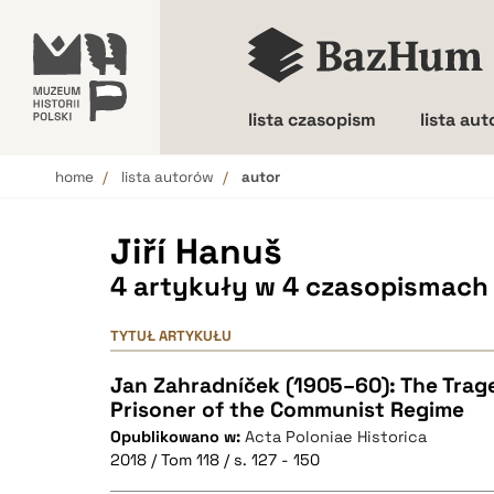
lista czasopism
lista au
home
lista autorów
autor
Wielkość liter
Jiří Hanuš
4 artykuły w 4 czasopismach
TYTUŁ ARTYKUŁU
Jan Zahradníček (1905–60): The Trag
Prisoner of the Communist Regime
Opublikowano w:
Acta Poloniae Historica
2018 / Tom 118 / s. 127 - 150