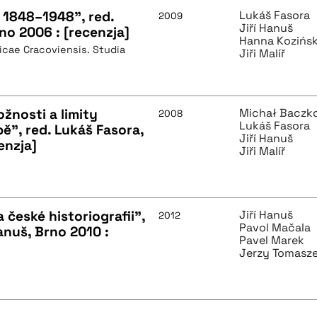
 1848–1948", red.
Lukáš Fasora
2009
Jiří Hanuš
rno 2006 : [recenzja]
Hanna Kozińsk
icae Cracoviensis. Studia
Jiři Malíř
žnosti a limity
Michał Baczk
2008
Lukáš Fasora
ě", red. Lukáš Fasora,
Jiří Hanuš
enzja]
Jiři Malíř
a české historiografii",
Jiří Hanuš
2012
Pavol Mačala
anuš, Brno 2010 :
Pavel Marek
Jerzy Tomasz