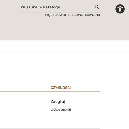
wyszukiwanie zaawansowana
Odstępy międzyliterowe
małe
średnie
duże
CZYNNOŚCI
Zacytuj
Udostępnij